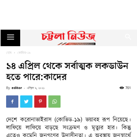
হোম
কোভিড-১৯
১৪ এপ্রিল থেকে সর্বাত্মক লকডাউন
হতে পারে:কাদের
By
editor
-
এপ্রিল ৯, ২০২১
701
দেশে করোনাভাইরাস (কোভিড-১৯) ভয়াবহ রূপ নিয়েছে।
লাফিয়ে লাফিয়ে বাড়ছে সংক্রমণ ও মৃত্যুর হার। কিন্তু
এতেও কমেনি জনগণের উদাসীনতা। এ অবস্থায় জনস্বার্থে