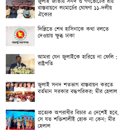
জুলাই জাতীয় সনদ ও গণভোটের রায়
বাস্তবায়নে লংমার্চের ঘোষণা ১১-দলীয়
ঐক্যের
দিল্লিতে শেখ হাসিনাকে কথা বলতে
দেওয়ায় ক্ষুব্ধ ঢাকা
আমরা যেন জুলাইকে হারিয়ে না ফেলি :
রাষ্ট্রপতি
জুলাই সনদ শতভাগ বাস্তবায়ন করতে
বর্তমান সরকার বদ্ধপরিকর: মীর হেলাল
প্রত্যেক অপরাধীর বিচার এ দেশেই হবে,
সে যত শক্তিশালীই হোক না কেন: মীর
হেলাল