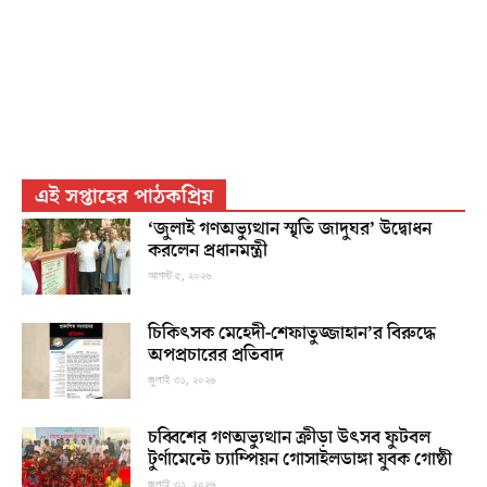
এই সপ্তাহের পাঠকপ্রিয়
‘জুলাই গণঅভ্যুত্থান স্মৃতি জাদুঘর’ উদ্বোধন
করলেন প্রধানমন্ত্রী
আগস্ট ৫, ২০২৬
চিকিৎসক মেহেদী-শেফাতুজ্জাহান’র বিরুদ্ধে
অপপ্রচারের প্রতিবাদ
জুলাই ৩১, ২০২৬
চব্বিশের গণঅভ্যুত্থান ক্রীড়া উৎসব ফুটবল
টুর্ণামেন্টে চ্যাম্পিয়ন গোসাইলডাঙ্গা যুবক গোষ্ঠী
জুলাই ৩১, ২০২৬