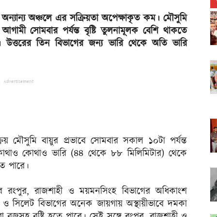
ে অন্যান্য অঞ্চলে এর সক্রিয়তা অপেক্ষাকৃত কম। মৌসুমি
 আগামী সোমবার পর্যন্ত বৃষ্টি তুলনামূলক বেশি থাকতে
 উত্তরের তিন বিভাগের জন্য ভারি থেকে অতি ভারি
Advertisement
্রিয় মৌসুমি বায়ুর প্রভাবে সোমবার সকাল ১০টা পর্যন্ত
কোথাও কোথাও ভারি (৪৪ থেকে ৮৮ মিলিমিটার) থেকে
তে পারে।
ার রংপুর, রাজশাহী ও ময়মনসিংহ বিভাগের অধিকাংশ
রাম ও সিলেট বিভাগের অনেক জায়গায় অস্থায়ীভাবে দমকা
া বজ্রসহ বৃষ্টি হতে পারে। সেই সঙ্গে রংপুর, রাজশাহী ও