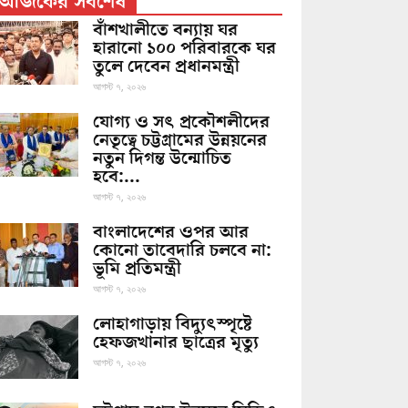
আজকের সর্বশেষ
বাঁশখালীতে বন্যায় ঘর
হারানো ১০০ পরিবারকে ঘর
তুলে দেবেন প্রধানমন্ত্রী
আগস্ট ৭, ২০২৬
যোগ্য ও সৎ প্রকৌশলীদের
নেতৃত্বে চট্টগ্রামের উন্নয়নের
নতুন দিগন্ত উন্মোচিত
হবে:...
আগস্ট ৭, ২০২৬
বাংলাদেশের ওপর আর
কোনো তাবেদারি চলবে না:
ভূমি প্রতিমন্ত্রী
আগস্ট ৭, ২০২৬
লোহাগাড়ায় বিদ্যুৎস্পৃষ্টে
হেফজখানার ছাত্রের মৃত্যু
আগস্ট ৭, ২০২৬