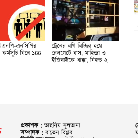
 বিএনপি-এনসিপির
ট্রেনের বগি বিচ্ছিন্ন হয়ে
টি কর্মসূচি ঘিরে ১৪৪
রেলগেটে বাস, মাহিন্দ্রা ও
ইজিবাইকে ধাক্কা, নিহত ২
প্রকাশক :
তাছনিম সুলতানা
সম্পাদক :
বাতেন বিপ্লব
ম