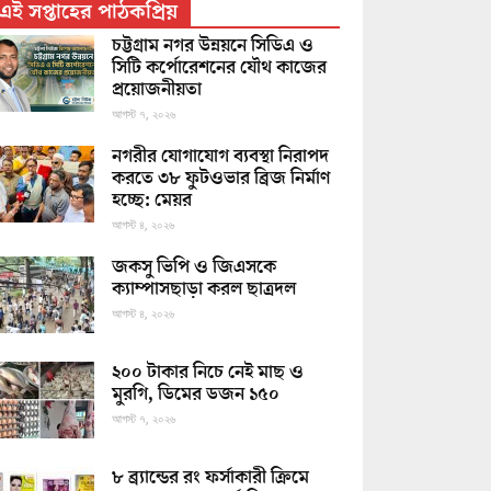
এই সপ্তাহের পাঠকপ্রিয়
চট্টগ্রাম নগর উন্নয়নে সিডিএ ও
সিটি কর্পোরেশনের যৌথ কাজের
প্রয়োজনীয়তা
আগস্ট ৭, ২০২৬
নগরীর যোগাযোগ ব্যবস্থা নিরাপদ
করতে ৩৮ ফুটওভার ব্রিজ নির্মাণ
হচ্ছে: মেয়র
আগস্ট ৪, ২০২৬
জকসু ভিপি ও জিএসকে
ক্যাম্পাসছাড়া করল ছাত্রদল
আগস্ট ৪, ২০২৬
২০০ টাকার নিচে নেই মাছ ও
মুরগি, ডিমের ডজন ১৫০
আগস্ট ৭, ২০২৬
৮ ব্র্যান্ডের রং ফর্সাকারী ক্রিমে