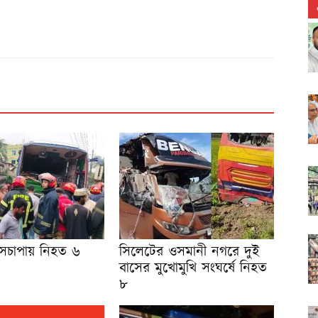
াসচাপায় নিহত ৬
সিলেটের ওসমানী নগরে দুই
বাসের মুখোমুখি সংঘর্ষে নিহত
৮