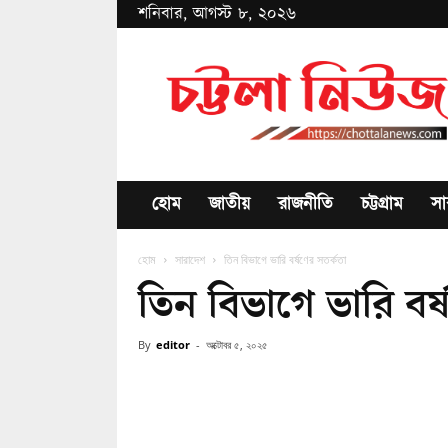
শনিবার, আগস্ট ৮, ২০২৬
Chottala
News
হোম
জাতীয়
রাজনীতি
চট্টগ্রাম
সা
হোম
সারাদেশ
তিন বিভাগে ভারি বর্ষণের সতর্কতা
তিন বিভাগে ভারি বর্
By
editor
-
অক্টোবর ৫, ২০২৫