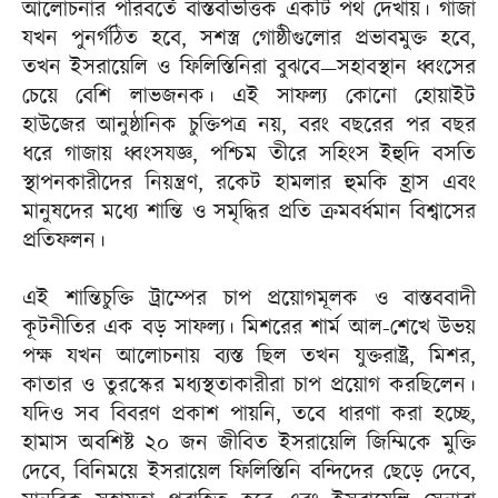
আলোচনার পরিবর্তে বাস্তবভিত্তিক একটি পথ দেখায়। গাজা
যখন পুনর্গঠিত হবে, সশস্ত্র গোষ্ঠীগুলোর প্রভাবমুক্ত হবে,
তখন ইসরায়েলি ও ফিলিস্তিনিরা বুঝবে—সহাবস্থান ধ্বংসের
চেয়ে বেশি লাভজনক। এই সাফল্য কোনো হোয়াইট
হাউজের আনুষ্ঠানিক চুক্তিপত্র নয়, বরং বছরের পর বছর
ধরে গাজায় ধ্বংসযজ্ঞ, পশ্চিম তীরে সহিংস ইহুদি বসতি
স্থাপনকারীদের নিয়ন্ত্রণ, রকেট হামলার হুমকি হ্রাস এবং
মানুষদের মধ্যে শান্তি ও সমৃদ্ধির প্রতি ক্রমবর্ধমান বিশ্বাসের
প্রতিফলন।
এই শান্তিচুক্তি ট্রাম্পের চাপ প্রয়োগমূলক ও বাস্তববাদী
কূটনীতির এক বড় সাফল্য। মিশরের শার্ম আল-শেখে উভয়
পক্ষ যখন আলোচনায় ব্যস্ত ছিল তখন যুক্তরাষ্ট্র, মিশর,
কাতার ও তুরস্কের মধ্যস্থতাকারীরা চাপ প্রয়োগ করছিলেন।
যদিও সব বিবরণ প্রকাশ পায়নি, তবে ধারণা করা হচ্ছে,
হামাস অবশিষ্ট ২০ জন জীবিত ইসরায়েলি জিম্মিকে মুক্তি
দেবে, বিনিময়ে ইসরায়েল ফিলিস্তিনি বন্দিদের ছেড়ে দেবে,