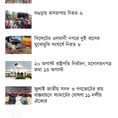
বগুড়ায় বাসচাপায় নিহত ৬
সিলেটের ওসমানী নগরে দুই বাসের
মুখোমুখি সংঘর্ষে নিহত ৮
২০ অগাস্ট রাষ্ট্রপতি নির্বাচন, মনোনয়নপত্র
জমা ১৩ অগাস্ট
জুলাই জাতীয় সনদ ও গণভোটের রায়
বাস্তবায়নে লংমার্চের ঘোষণা ১১-দলীয়
ঐক্যের