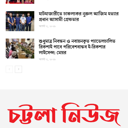
হাটহাজারীতে চাঞ্চল্যকর নুরুল আজিম হত্যার
প্রধান আসামী গ্রেফতার
আগস্ট ৩, ২০২৬
শুধুমাত্র নিবন্ধন ও নবায়নকৃত প্যাডেলচালিত
রিকশাই পাবে পরিবেশবান্ধব ই-রিকশার
লাইসেন্স: মেয়র
আগস্ট ৩, ২০২৬