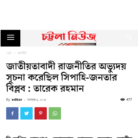
হোম
রাজনীতি
জাতীয়তাবাদী রাজনীতির অভ্যুদয়
সূচনা করেছিল সিপাহি-জনতার
বিপ্লব : তারেক রহমান
By
editor
-
নভেম্বর ৬, ২০২৫
477