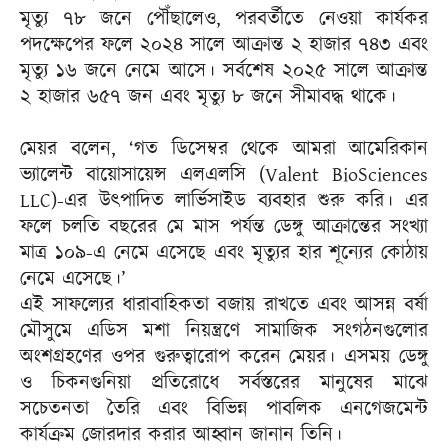
মৃত্যু ৭৮ জনে পৌঁছালেও, পরবর্তীতে নেওয়া কার্যকর
পদক্ষেপের ফলে ২০২৪ সালে আক্রান্ত ২ হাজার ৭৪৩ এবং
মৃত্যু ১৬ জনে নেমে আসে। সর্বশেষ ২০২৫ সালে আক্রান্ত
২ হাজার ৬৫৭ জন এবং মৃত্যু ৮ জনে সীমাবদ্ধ থাকে।
মেয়র বলেন, ‘গত ডিসেম্বর থেকে আমরা আমেরিকান
ভ্যালেন্ট বায়োসায়েন্স এলএলসি (Valent BioSciences
LLC)-এর উৎপাদিত লার্ভিসাইড ব্যবহার শুরু করি। এর
ফলে চলতি বছরের মে মাস পর্যন্ত ডেঙ্গু আক্রান্তের সংখ্যা
মাত্র ১০৯-এ নেমে এসেছে এবং মৃত্যুর হার শূন্যের কোঠায়
নেমে এসেছে।’
এই সাফল্যের ধারাবাহিকতা বজায় রাখতে এবং আসন্ন বর্ষা
মৌসুমে এডিস মশা নিয়ন্ত্রণে সামাজিক সংগঠনগুলোর
অংশগ্রহণের ওপর গুরুত্বারোপ করেন মেয়র। এসময় ডেঙ্গু
ও চিকনগুনিয়া প্রতিরোধে সর্বস্তরের মানুষের মাঝে
সচেতনতা তৈরি এবং বিভিন্ন পাবলিক এনগেজমেন্ট
কার্যক্রম জোরদার করার আহ্বান জানান তিনি।