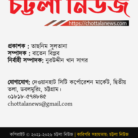
প্রকাশক :
তাছনিম সুলতানা
সম্পাদক :
বাতেন বিপ্লব
নির্বাহী সম্পাদক:
নুরউদ্দীন খান সাগর
যোগাযোগ:
দেওয়ানহাট সিটি কর্পোরেশন মার্কেট, দ্বিতীয়
তলা, ডবলমুরিং, চট্টগ্রাম।
০১৮১৮-৫৭৪৮৪৫
chottalanews@gmail.com
কপিরাইট © ২০২১-২০২৬ চট্টলা নিউজ
| কারিগরি সহায়তায়: চট্টলা নিউজ