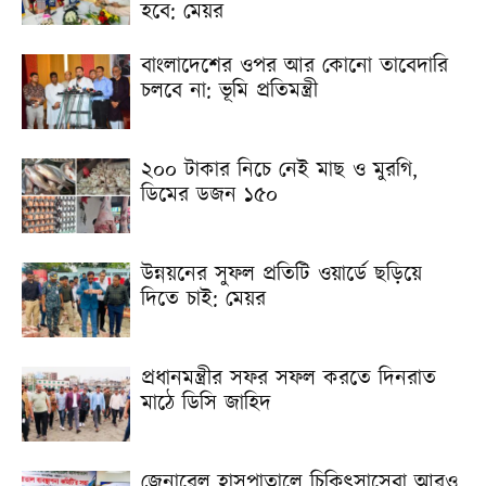
হবে: মেয়র
বাংলাদেশের ওপর আর কোনো তাবেদারি
চলবে না: ভূমি প্রতিমন্ত্রী
২০০ টাকার নিচে নেই মাছ ও মুরগি,
ডিমের ডজন ১৫০
উন্নয়নের সুফল প্রতিটি ওয়ার্ডে ছড়িয়ে
দিতে চাই: মেয়র
প্রধানমন্ত্রীর সফর সফল করতে দিনরাত
মাঠে ডিসি জাহিদ
জেনারেল হাসপাতালে চিকিৎসাসেবা আরও