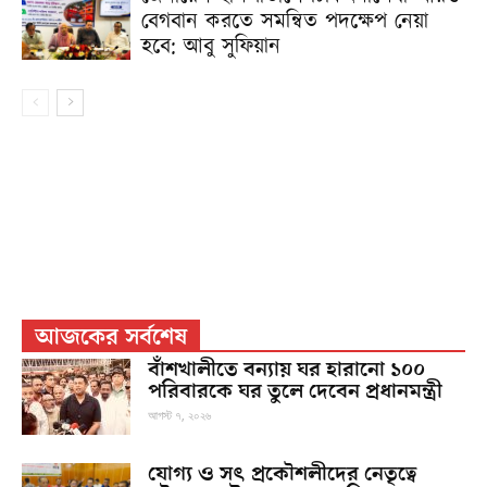
বেগবান করতে সমন্বিত পদক্ষেপ নেয়া
হবে: আবু সুফিয়ান
আজকের সর্বশেষ
বাঁশখালীতে বন্যায় ঘর হারানো ১০০
পরিবারকে ঘর তুলে দেবেন প্রধানমন্ত্রী
আগস্ট ৭, ২০২৬
যোগ্য ও সৎ প্রকৌশলীদের নেতৃত্বে