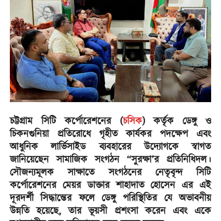
চট্টগ্রাম সিটি কর্পোরেশনের (
চসিক
) কর্তৃক ডেঙ্গু ও
চিকনগুনিয়া প্রতিরোধে গৃহীত কার্যকর পদক্ষেপ এবং
আধুনিক লার্ভিসাইড ব্যবহারের উদ্যোগকে স্বাগত
জানিয়েছেন সামাজিক সংগঠন “সুরক্ষা’র প্রতিনিধিদল।
সৌজন্যমূলক সাক্ষাতে সংগঠনের নেতৃবৃন্দ সিটি
কর্পোরেশনের মেয়র ডাক্তার শাহাদাত হোসেন এর এই
দূরদর্শী সিদ্ধান্তের ফলে ডেঙ্গু পরিস্থিতির যে অভাবনীয়
উন্নতি হয়েছে, তার ভূয়সী প্রশংসা করেন এবং একে