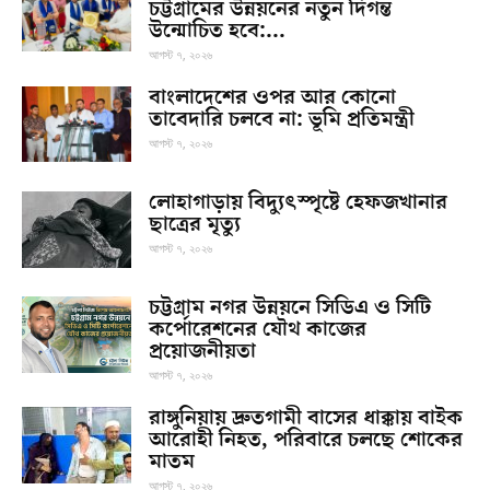
চট্টগ্রামের উন্নয়নের নতুন দিগন্ত
উন্মোচিত হবে:...
আগস্ট ৭, ২০২৬
বাংলাদেশের ওপর আর কোনো
তাবেদারি চলবে না: ভূমি প্রতিমন্ত্রী
আগস্ট ৭, ২০২৬
লোহাগাড়ায় বিদ্যুৎস্পৃষ্টে হেফজখানার
ছাত্রের মৃত্যু
আগস্ট ৭, ২০২৬
চট্টগ্রাম নগর উন্নয়নে সিডিএ ও সিটি
কর্পোরেশনের যৌথ কাজের
প্রয়োজনীয়তা
আগস্ট ৭, ২০২৬
রাঙ্গুনিয়ায় দ্রুতগামী বাসের ধাক্কায় বাইক
আরোহী নিহত, পরিবারে চলছে শোকের
মাতম
আগস্ট ৭, ২০২৬