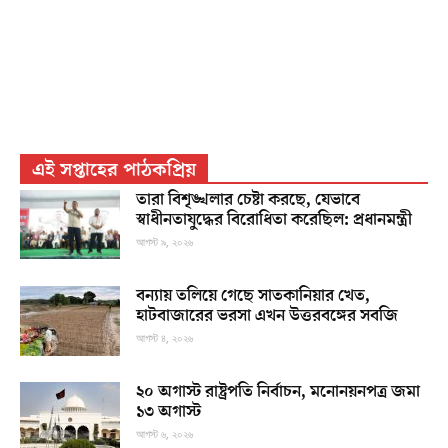
এই সপ্তাহের পাঠকপ্রিয়
তারা বিশৃঙ্খলার চেষ্টা করছে, যেভাবে
স্বাধীনতাযুদ্ধের বিরোধিতা করেছিল: প্রধানমন্ত্রী
আগস্ট ৯, ২০২৬
বন্যায় তলিয়ে গেছে সাতকানিয়ার খেত,
হাটবাজারের ভরসা এখন উত্তরবঙ্গের সবজি
আগস্ট ৪, ২০২৬
২০ অগাস্ট রাষ্ট্রপতি নির্বাচন, মনোনয়নপত্র জমা
১৩ অগাস্ট
আগস্ট ৬, ২০২৬