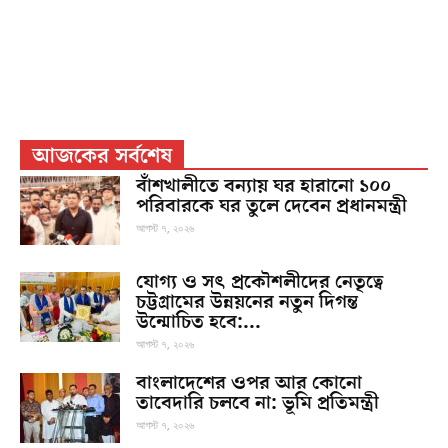
আজকের সর্বশেষ
বাঁশখালীতে বন্যায় ঘর হারানো ১০০
পরিবারকে ঘর তুলে দেবেন প্রধানমন্ত্রী
আগস্ট ৭, ২০২৬
যোগ্য ও সৎ প্রকৌশলীদের নেতৃত্বে
চট্টগ্রামের উন্নয়নের নতুন দিগন্ত
উন্মোচিত হবে:...
আগস্ট ৭, ২০২৬
বাংলাদেশের ওপর আর কোনো
তাবেদারি চলবে না: ভূমি প্রতিমন্ত্রী
আগস্ট ৭, ২০২৬