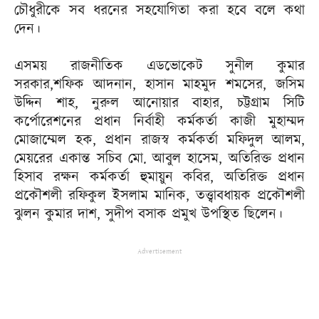
চৌধুরীকে সব ধরনের সহযোগিতা করা হবে বলে কথা
দেন।
এসময় রাজনীতিক এডভোকেট সুনীল কুমার
সরকার,শফিক আদনান, হাসান মাহমুদ শমসের, জসিম
উদ্দিন শাহ, নুরুল আনোয়ার বাহার, চট্টগ্রাম সিটি
কর্পোরেশনের প্রধান নির্বাহী কর্মকর্তা কাজী মুহাম্মদ
মোজাম্মেল হক, প্রধান রাজস্ব কর্মকর্তা মফিদুল আলম,
মেয়রের একান্ত সচিব মো. আবুল হাসেম, অতিরিক্ত প্রধান
হিসাব রক্ষন কর্মকর্তা হুমায়ুন কবির, অতিরিক্ত প্রধান
প্রকৌশলী রফিকুল ইসলাম মানিক, তত্ত্বাবধায়ক প্রকৌশলী
ঝুলন কুমার দাশ, সুদীপ বসাক প্রমুখ উপস্থিত ছিলেন।
Advertisement