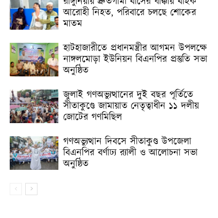
রাঙ্গুনিয়ায় দ্রুতগামী বাসের ধাক্কায় বাইক
আরোহী নিহত, পরিবারে চলছে শোকের
মাতম
হাটহাজারীতে প্রধানমন্ত্রীর আগমন উপলক্ষে
নাঙ্গলমোড়া ইউনিয়ন বিএনপির প্রস্তুতি সভা
অনুষ্ঠিত
জুলাই গণঅভ্যুত্থানের দুই বছর পূর্তিতে
সীতাকুণ্ডে জামায়াত নেতৃত্বাধীন ১১ দলীয়
জোটের গণমিছিল
গণঅভ্যুত্থান দিবসে সীতাকুণ্ড উপজেলা
বিএনপির বর্ণাঢ্য র‍্যালী ও আলোচনা সভা
অনুষ্ঠিত