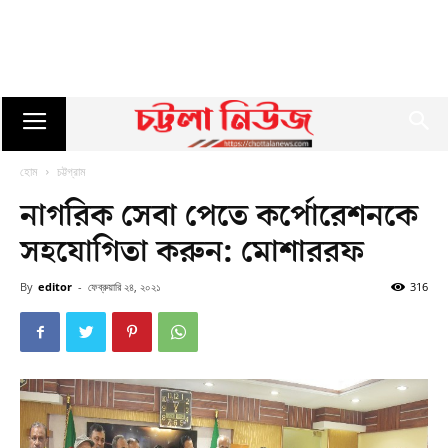
হোম
চট্টগ্রাম
নাগরিক সেবা পেতে কর্পোরেশনকে
সহযোগিতা করুন: মোশাররফ
By
editor
-
ফেব্রুয়ারি ২৪, ২০২১
316