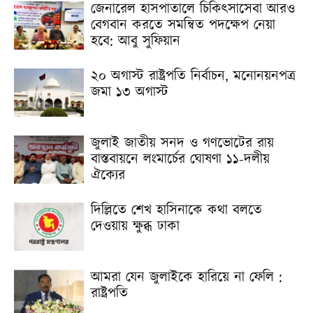
জেনারেল হাসপাতালে চিকিৎসাসেবা আরও
বেগবান করতে সমন্বিত পদক্ষেপ নেয়া
হবে: আবু সুফিয়ান
২০ অগাস্ট রাষ্ট্রপতি নির্বাচন, মনোনয়নপত্র
জমা ১৩ অগাস্ট
জুলাই জাতীয় সনদ ও গণভোটের রায়
বাস্তবায়নে লংমার্চের ঘোষণা ১১-দলীয়
ঐক্যের
দিল্লিতে শেখ হাসিনাকে কথা বলতে
দেওয়ায় ক্ষুব্ধ ঢাকা
আমরা যেন জুলাইকে হারিয়ে না ফেলি :
রাষ্ট্রপতি