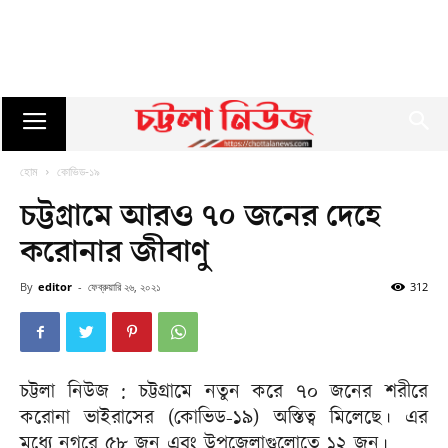
হোম
কোভিড-১৯
চট্টগ্রামে আরও ৭০ জনের দেহে
করোনার জীবাণু
By
editor
-
ফেব্রুয়ারি ২৬, ২০২১
312
চট্টলা নিউজ : চট্টগ্রামে নতুন করে ৭০ জনের শরীরে
করোনা ভাইরাসের (কোভিড-১৯) অস্তিত্ব মিলেছে। এর
মধ্যে নগরে ৫৮ জন এবং উপজেলাগুলোতে ১২ জন।