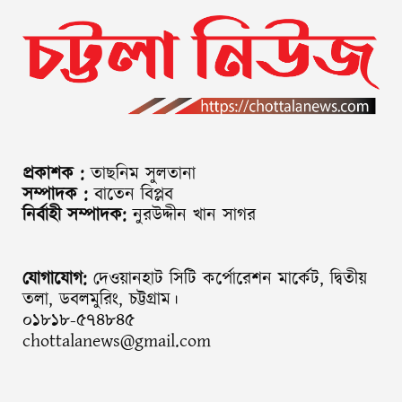
প্রকাশক :
তাছনিম সুলতানা
সম্পাদক :
বাতেন বিপ্লব
নির্বাহী সম্পাদক:
নুরউদ্দীন খান সাগর
যোগাযোগ:
দেওয়ানহাট সিটি কর্পোরেশন মার্কেট, দ্বিতীয়
তলা, ডবলমুরিং, চট্টগ্রাম।
০১৮১৮-৫৭৪৮৪৫
chottalanews@gmail.com