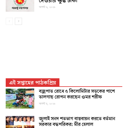
দেওয়ায় ক্ষুব্ধ ঢাকা
আগস্ট ৬, ২০২৬
এই সপ্তাহের পাঠকপ্রিয়
বজ্রপাত রোধে ৫ কিলোমিটার সড়কের পাশে
তালগাছ রোপন করছেন ওমর শরীফ
আগস্ট ৪, ২০২৬
জুলাই সনদ শতভাগ বাস্তবায়ন করতে বর্তমান
সরকার বদ্ধপরিকর: মীর হেলাল