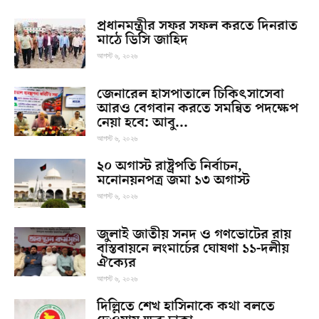
প্রধানমন্ত্রীর সফর সফল করতে দিনরাত
মাঠে ডিসি জাহিদ
আগস্ট ৬, ২০২৬
জেনারেল হাসপাতালে চিকিৎসাসেবা
আরও বেগবান করতে সমন্বিত পদক্ষেপ
নেয়া হবে: আবু...
আগস্ট ৬, ২০২৬
২০ অগাস্ট রাষ্ট্রপতি নির্বাচন,
মনোনয়নপত্র জমা ১৩ অগাস্ট
আগস্ট ৬, ২০২৬
জুলাই জাতীয় সনদ ও গণভোটের রায়
বাস্তবায়নে লংমার্চের ঘোষণা ১১-দলীয়
ঐক্যের
আগস্ট ৬, ২০২৬
দিল্লিতে শেখ হাসিনাকে কথা বলতে