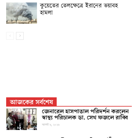
কুয়েতের তেলক্ষেত্রে ইরানের ভয়াবহ
হামলা
আজকের সর্বশেষ
জেনারেল হাসপাতাল পরিদর্শন করলেন
স্বাস্থ্য পরিচালক ডা. সেখ ফজলে রাব্বি
আগস্ট ৯, ২০২৬