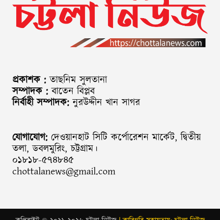
প্রকাশক :
তাছনিম সুলতানা
সম্পাদক :
বাতেন বিপ্লব
নির্বাহী সম্পাদক:
নুরউদ্দীন খান সাগর
যোগাযোগ:
দেওয়ানহাট সিটি কর্পোরেশন মার্কেট, দ্বিতীয়
তলা, ডবলমুরিং, চট্টগ্রাম।
০১৮১৮-৫৭৪৮৪৫
chottalanews@gmail.com