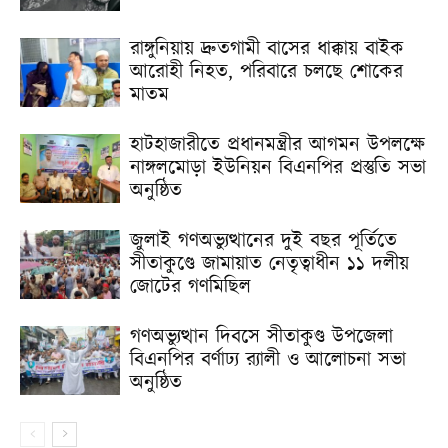
রাঙ্গুনিয়ায় দ্রুতগামী বাসের ধাক্কায় বাইক
আরোহী নিহত, পরিবারে চলছে শোকের
মাতম
হাটহাজারীতে প্রধানমন্ত্রীর আগমন উপলক্ষে
নাঙ্গলমোড়া ইউনিয়ন বিএনপির প্রস্তুতি সভা
অনুষ্ঠিত
জুলাই গণঅভ্যুত্থানের দুই বছর পূর্তিতে
সীতাকুণ্ডে জামায়াত নেতৃত্বাধীন ১১ দলীয়
জোটের গণমিছিল
গণঅভ্যুত্থান দিবসে সীতাকুণ্ড উপজেলা
বিএনপির বর্ণাঢ্য র‍্যালী ও আলোচনা সভা
অনুষ্ঠিত