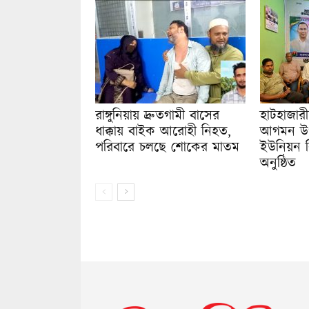
রাঙ্গুনিয়ায় দ্রুতগামী বাসের
হাটহাজারীত
ধাক্কায় বাইক আরোহী নিহত,
আগমন উপল
পরিবারে চলছে শোকের মাতম
ইউনিয়ন ব
অনুষ্ঠিত