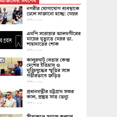
আজকের সর্বশেষ
নগরীর যোগাযোগ ব্যবস্থাকে
ঢেলে সাজানো হচ্ছে: মেয়র
আগস্ট ৮, ২০২৬
এমপি সরোয়ার আলমগীরের
মায়ের মৃত্যুতে মেয়র ডা.
শাহাদাতের শোক
আগস্ট ৮, ২০২৬
কালুরঘাট বেতার কেন্দ্র
দেশের ইতিহাস ও
মুক্তিযুদ্ধের স্মৃতির সঙ্গে
গভীরভাবে জড়িত
আগস্ট ৮, ২০২৬
প্রধানমন্ত্রীর চট্টগ্রাম সফর
কাল, প্রস্তুত সাত ভেন্যু
আগস্ট ৮, ২০২৬
সীতাকুণ্ডে সমাজ কল্যাণ