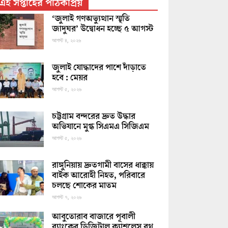
এই সপ্তাহের পাঠকপ্রিয়
‘জুলাই গণঅভ্যুত্থান স্মৃতি
জাদুঘর’ উদ্বোধন হচ্ছে ৫ আগস্ট
আগস্ট ৪, ২০২৬
জুলাই যোদ্ধাদের পাশে দাঁড়াতে
হবে : মেয়র
আগস্ট ৫, ২০২৬
চট্টগ্রাম বন্দরের দ্রুত উদ্ধার
অভিযানে মুগ্ধ সিএমএ সিজিএম
আগস্ট ৫, ২০২৬
রাঙ্গুনিয়ায় দ্রুতগামী বাসের ধাক্কায়
বাইক আরোহী নিহত, পরিবারে
চলছে শোকের মাতম
আগস্ট ৭, ২০২৬
আবুতোরাব বাজারে পূবালী
ব্যাংকের ডিজিটাল ক্যাশলেস বুথ