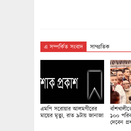
এ সম্পর্কিত সংবাদ
সাম্প্রতিক
এমপি সরোয়ার আলমগীরের
বাঁশখালীত
মায়ের মৃত্যু, রাত ৯টায় জানাজা
১০০ পরিব
দেবেন প্রধা