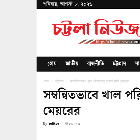
শনিবার, আগস্ট ৮, ২০২৬
Chottala
News
হোম
জাতীয়
রাজনীতি
চট্টগ্রাম
সা
হোম
চট্টগ্রাম
সম্বন্বিতভাবে খাল পরিষ্কারের তাগিদ সিটি মেয়রের
সম্বন্বিতভাবে খাল পর
মেয়রের
By
editor
-
মার্চ ১৪, ২০২১