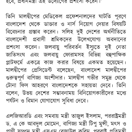
হবে, প্রধানমন্ত্রী এই উদ্যোগের প্রশংসা করেন।’
তিনি মালদ্বীপের মেডিকেল প্রফেশনালদের ঘাটতি পূরণে
বাংলাদেশ থেকে ডাক্তার ও নার্স নিয়োগ দেয়ার বিষয়টি
বিবেচনার প্রস্তাব করেন। সলিহ দুই দেশের অর্থনীতিতে
বাংলাদেশী প্রবাসী শ্রমিকদের উলে­খযোগ্য অবদানের
প্রশংসা করেন। জলবায়ু পরিবর্তন ইস্যুতে দুই নেতা
জাতিসংঘ এবং জলবায়ু ফোরামসহ বিভিন্ন বহুপাক্ষিক
প্লাটফর্মে একত্রে কাজ করার বিষয়ে একমত হয়েছেন।
মালদ্বীপের প্রেসিডেন্ট বলেছেন, বাংলাদেশ মালদ্বীপের
গুরুত্বপূর্ণ বাণিজ্য অংশীদার। মালদ্বীপ গভীর সমুদ্র থেকে
টোনা ফিস আহরণে বাংলাদেশকে সহায়তা দেবে। তিনি
বলেন, উভয় দেশের সম্ভাবনাময় বিনিয়োগকারীদের মধ্যে
পর্যটন ও বিমান যোগাযোগ সুবিধা দেবে।
এলজিআরডি এবং সমবায় মন্ত্রী তাজুল ইসলাম, পররাষ্ট্রমন্ত্রী
ড. এ কে আবদুল মোমেন, বাণিজ্য মন্ত্রী টিপু মুন্সী, মৎস ও
প্রাণী সম্পদ মন্ত্রী এসএম রেজাউল করিম, পররাষ্ট্র প্রতিমন্ত্রী