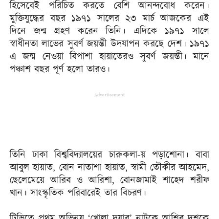
হিসেবেই পরিচিত করতে বেশি আনন্দবোধ করেন।
মুক্তিযুদ্ধের বছর ১৯৭১ সালের ২৩ মার্চ আজকের এই
দিনে জন্ম গ্রহণ করেন তিনি। এদিকে ১৯৭১ সালে
স্বাধীনতা লাভের সুবর্ণ জয়ন্তী উদযাপন করছে দেশ। ১৯৭১
এ জন্ম নেওয়া বিপাশা হায়াতেরও সুবর্ণ জয়ন্তী। মানে
পঞ্চাশ বছর পূর্ণ হলো তারও।
Advertisement
তিনি ঢাকা বিশ্ববিদ্যালয়ের চারুকলা-য় পড়াশোনা। বাবা
আবুল হায়াত, বোন নাতাশা হায়াত, স্বামী তৌকীর আহমেদ,
ছেলেমেয়ে আরিব ও আরিশা, বোনজামাই শাহেদ শরীফ
খান। সাংস্কৃতিক পরিবারেই তার বিচরণ।
টিভিতে প্রথম অভিনয় ‘খোলা দুয়ার’ নাটকে আশির দশকে