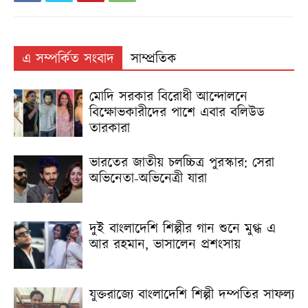
এ সম্পর্কিত সংবাদ
সাম্প্রতিক
মোদি সরকার বিরোধী আন্দোলনে
বিক্ষোভকারীদের পাশে এবার বলিউড
তারকারা
ভারতের জাতীয় চলচ্চিত্র পুরস্কার: সেরা
অভিনেতা-অভিনেত্রী যারা
দুই বাংলাদেশি শিল্পীর গান শুনে মুগ্ধ এ
আর রহমান, ভাসালেন প্রশংসায়
যুক্তরাজ্যে বাংলাদেশি শিল্পী দম্পতির সাফল্য