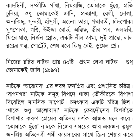
কাদম্বিনী, সম্প্রীতি গাঁথা, নিমরাজি, তোমাকে ছুঁয়ে, প্রতি
চুনিয়া, শুধু তোমাকেই জানি, প্রত্যাশা, বেলী, দোলা,
অন্যকিছু, সুন্দরী, হাঁসুলী, অচেনা তারা, পদ্মাবতী, চাঁদপোকা
ঘুণপোকা, গণ্ডি, উইজা বোর্ড, অস্তিত্ব, স্ত্রীর পত্র, জলছবি,
ফিরে যাও, নির্জন স্রোত, একটি নীল জামা, দুই প্রান্তে, লাল
রঙের গল্প, পোট্রেট, শেষ বলে কিছু নেই, ডুয়েল প্লে।
নিজের রচিত নাটক প্রায় ৪০টি। প্রথম লেখা নাটক – শুধু
তোমাকেই জানি (১৯৯৭)
নাটকে ‘অয়োময়’-এর লবঙ্গ জনপ্রিয় এবং প্রশংসিত চরিত্র।
‘রূপনগর’ নাটকে সমূহ বিপদে থাকা তৌকীরকে বিপাশা
দিয়েছিল মানসিক সাপোর্ট। চমৎকার একটি চরিত্র ছিল।
‘থাকে শুধু ভালোবাসা’ নাটকে ফেরদৌসের বিপরীতে
বিপাশার করুণ প্রেমের অভিনয় দর্শক আজও মনে করে।
‘তোমাকে ছুঁয়ে’ নাটকে নিজের সময়ের আর একজন তুমুল
জনপ্রিয় অভিনেত্রী শমী কায়সারের সাথে স্ক্রিন শেয়ার করে