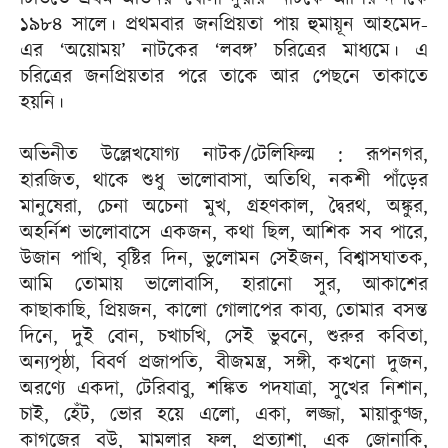
১৯৮৪ সালে। প্রথমবার জনপ্রিয়তা পায় হুমায়ূন আহমেদ-
এর ‘অয়োময়’ নাটকের ‘লবঙ্গ’ চরিত্রের মাধ্যমে। এ
চরিত্রের জনপ্রিয়তার পরে তাকে আর পেছনে তাকাতে
হয়নি।
অভিনীত উল্লেখযোগ্য নাটক/টেলিফিল্ম : রূপনগর,
হারজিত, থাকে শুধু ভালোবাসা, অতিথি, নকশী পাঁড়ের
মানুষেরা, চেনা অচেনা মুখ, গ্রহণকাল, দ্বৈরথ, অঙ্কুর,
অহর্নিশ ভালোবাসে একজন, কথা ছিল, আশিক সব পারে,
উজান পাখি, বৃষ্টির দিন, ভুলোমন সেইজন, বিশ্বাসঘাতক,
আমি তোমায় ভালোবাসি, হারানো সুর, আকাশের
কাছাকাছি, প্রিয়জন, কালো গোলাপের কাব্য, তোমার বসন্ত
দিনে, দুই বোন, চখাচখি, সেই ভুবনে, শুরুর কবিতা,
অন্যপৃষ্ঠা, বিবর্ণ প্রজাপতি, বীজমন্ত্র, সঙ্গী, কখনো দুজন,
অরণ্যে একদা, টেরিবাবু, শঙ্কিত পদযাত্রা, সুখের নিশান,
চাই, হেঁট, ভোর হয়ে এলো, একা, লজ্জা, মায়াকুণ্জ,
কাগজের বউ, মামলার ফল, প্রত্যাশা, এক জোনাকি,