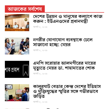
আজকের সর্বশেষ
দেশের উন্নয়ন ও মানুষের কল্যাণে কাজ
করুন : ইউএনওদের প্রধানমন্ত্রী
আগস্ট ৮, ২০২৬
নগরীর যোগাযোগ ব্যবস্থাকে ঢেলে
সাজানো হচ্ছে: মেয়র
আগস্ট ৮, ২০২৬
এমপি সরোয়ার আলমগীরের মায়ের
মৃত্যুতে মেয়র ডা. শাহাদাতের শোক
আগস্ট ৮, ২০২৬
কালুরঘাট বেতার কেন্দ্র দেশের ইতিহাস
ও মুক্তিযুদ্ধের স্মৃতির সঙ্গে গভীরভাবে
জড়িত
আগস্ট ৮, ২০২৬