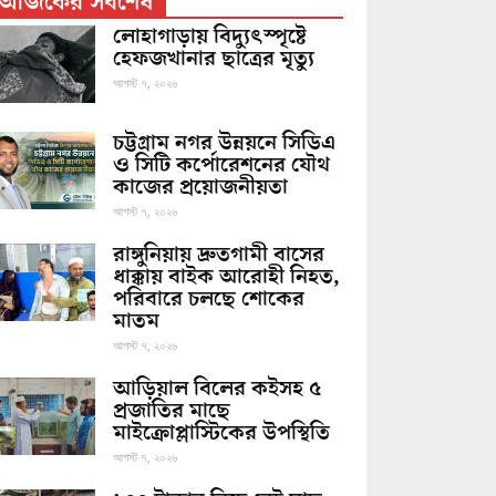
আজকের সর্বশেষ
লোহাগাড়ায় বিদ্যুৎস্পৃষ্টে
হেফজখানার ছাত্রের মৃত্যু
আগস্ট ৭, ২০২৬
চট্টগ্রাম নগর উন্নয়নে সিডিএ
ও সিটি কর্পোরেশনের যৌথ
কাজের প্রয়োজনীয়তা
আগস্ট ৭, ২০২৬
রাঙ্গুনিয়ায় দ্রুতগামী বাসের
ধাক্কায় বাইক আরোহী নিহত,
পরিবারে চলছে শোকের
মাতম
আগস্ট ৭, ২০২৬
আড়িয়াল বিলের কইসহ ৫
প্রজাতির মাছে
মাইক্রোপ্লাস্টিকের উপস্থিতি
আগস্ট ৭, ২০২৬