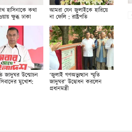
শেখ হাসিনাকে কথা
আমরা যেন জুলাইকে হারিয়ে
ায় ক্ষুব্ধ ঢাকা
না ফেলি : রাষ্ট্রপতি
ৃতি জাদুঘর উন্মোচন
‘জুলাই গণঅভ্যুত্থান স্মৃতি
াসিবাদের মুখোশ:
জাদুঘর’ উদ্বোধন করলেন
প্রধানমন্ত্রী