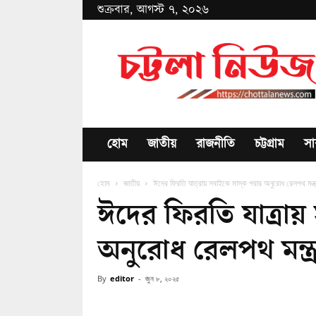
শুক্রবার, আগস্ট ৭, ২০২৬
Chottala
News
হোম
জাতীয়
রাজনীতি
চট্টগ্রাম
সা
হোম
জাতীয়
ঈদের ফিরতি যাত্রায় সবাইকে মাস্ক পরার অনুরোধ রেলপথ মন্ত্
ঈদের ফিরতি যাত্রায়
অনুরোধ রেলপথ মন্ত্
By
editor
-
জুন ৮, ২০২৫