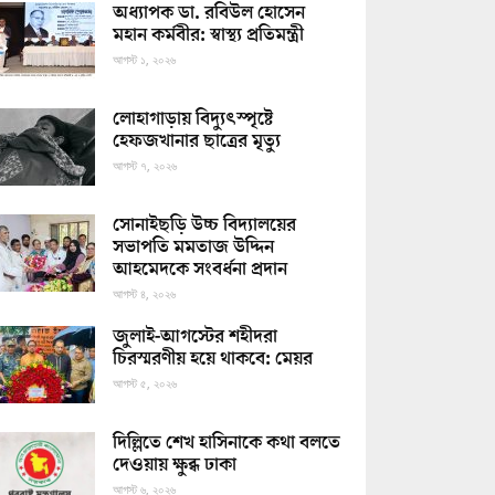
অধ্যাপক ডা. রবিউল হোসেন
মহান কর্মবীর: স্বাস্থ্য প্রতিমন্ত্রী
আগস্ট ১, ২০২৬
লোহাগাড়ায় বিদ্যুৎস্পৃষ্টে
হেফজখানার ছাত্রের মৃত্যু
আগস্ট ৭, ২০২৬
সোনাইছড়ি উচ্চ বিদ্যালয়ের
সভাপতি মমতাজ উদ্দিন
আহমেদকে সংবর্ধনা প্রদান
আগস্ট ৪, ২০২৬
জুলাই-আগস্টের শহীদরা
চিরস্মরণীয় হয়ে থাকবে: মেয়র
আগস্ট ৫, ২০২৬
দিল্লিতে শেখ হাসিনাকে কথা বলতে
দেওয়ায় ক্ষুব্ধ ঢাকা
আগস্ট ৬, ২০২৬