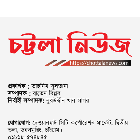
প্রকাশক :
তাছনিম সুলতানা
সম্পাদক :
বাতেন বিপ্লব
নির্বাহী সম্পাদক:
নুরউদ্দীন খান সাগর
যোগাযোগ:
দেওয়ানহাট সিটি কর্পোরেশন মার্কেট, দ্বিতীয়
তলা, ডবলমুরিং, চট্টগ্রাম।
০১৮১৮-৫৭৪৮৪৫