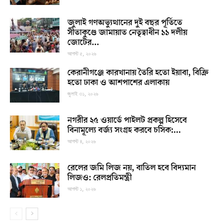
জুলাই গণঅভ্যুত্থানের দুই বছর পূর্তিতে
সীতাকুণ্ডে জামায়াত নেতৃত্বাধীন ১১ দলীয়
জোটের...
আগস্ট ৫, ২০২৬
কেরানীগঞ্জে কারখানায় তৈরি হতো ইয়াবা, বিক্রি
হতো ঢাকা ও আশপাশের এলাকায়
জুলাই ৩১, ২০২৬
নগরীর ২৫ ওয়ার্ডে পাইলট প্রকল্প হিসেবে
বিনামূল্যে বর্জ্য সংগ্রহ করবে চসিক:...
আগস্ট ৪, ২০২৬
রেলের জমি লিজ নয়, বাতিল হবে বিদ্যমান
লিজও: রেলপ্রতিমন্ত্রী
আগস্ট ১, ২০২৬