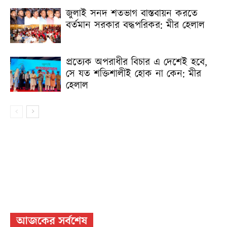
জুলাই সনদ শতভাগ বাস্তবায়ন করতে
বর্তমান সরকার বদ্ধপরিকর: মীর হেলাল
প্রত্যেক অপরাধীর বিচার এ দেশেই হবে,
সে যত শক্তিশালীই হোক না কেন: মীর
হেলাল
আজকের সর্বশেষ