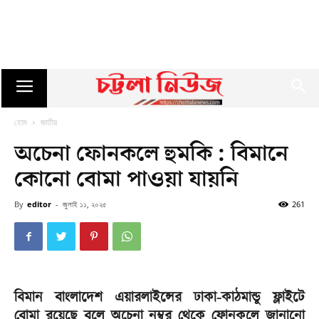
হোম
জাতীয়
অচেনা ফোনকলে হুমকি : বিমানে
কোনো বোমা পাওয়া যায়নি
By
editor
-
জুলাই ১১, ২০২৫
261
বিমান বাংলাদেশ এয়ারলাইন্সের ঢাকা-কাঠমান্ডু ফ্লাইটে
বোমা রয়েছে বলে অচেনা নম্বর থেকে ফোনকলে জানানো