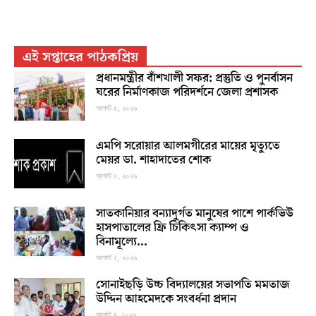
এই সপ্তাহের পাঠকপ্রিয়
প্রধানমন্ত্রীর বাঁশখালী সফর: প্রস্তুতি ও পুনর্বাসন
ঘরের নির্মাণকাজ পরিদর্শনে জেলা প্রশাসক
আগস্ট ৫, ২০২৬
এমপি সরোয়ার আলমগীরের মায়ের মৃত্যুতে
মেয়র ডা. শাহাদাতের শোক
আগস্ট ৮, ২০২৬
সাতকানিয়ার বন্যাদুর্গত মানুষের পাশে পার্কভিউ
হাসপাতালের ফ্রি চিকিৎসা ক্যাম্প ও
বিনামূল্যে...
আগস্ট ৫, ২০২৬
সোনাইছড়ি উচ্চ বিদ্যালয়ের সভাপতি মমতাজ
উদ্দিন আহমেদকে সংবর্ধনা প্রদান
আগস্ট ৪, ২০২৬