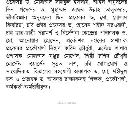
প্রফেসর ড. মোহাম্মদ সাইফুল ইসলাম, আইন অনুষদের
ডিন প্রফেসর ড. মুহাম্মদ জাফর উল্লাহ তালুকদার,
জীববিজ্ঞান অনুষদের ডিন প্রফেসর ড. মো. গোলাম
কিবরিয়া, চবি প্রক্টর প্রফেসর ড. হোসেন শহীদ সরওয়ার্দী,
চবি ছাত্র-ছাত্রী পরামর্শ ও নির্দেশনা কেন্দ্রের পরিচালক ড.
মো. আনোয়ার হোসেন, প্রকৌশল দপ্তরের প্রশাসক
প্রফেসর প্রকৌশলী নিহাদ করিম চৌধুরী, এস্টেট শাখার
প্রশাসক মোহাম্মদ মঞ্জুর মোর্শেদ, শিল্পী রশিদ চৌধুরী
হোস্টেল ওয়ার্ডেন সুব্রত দাশ, চবি যোগাযোগ ও
সাংবাদিকতা বিভাগের সহযোগী অধ্যাপক ড. মো. শহীদুল
হক ও প্রভাষক ড. আবদুর রাজ্জাকসহ শিক্ষক, প্রকৌশলী,
কর্মকর্তা-কর্মচারীবৃন্দ।
Advertisement