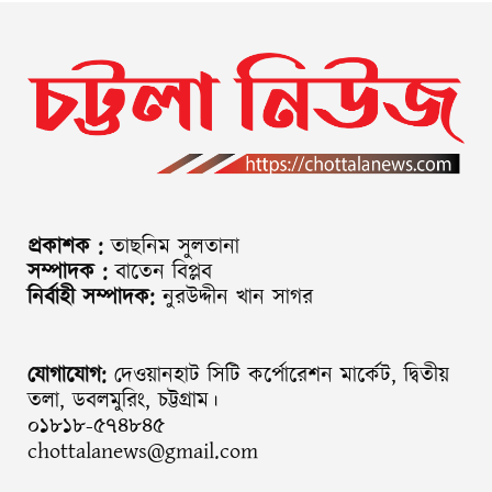
প্রকাশক :
তাছনিম সুলতানা
সম্পাদক :
বাতেন বিপ্লব
নির্বাহী সম্পাদক:
নুরউদ্দীন খান সাগর
যোগাযোগ:
দেওয়ানহাট সিটি কর্পোরেশন মার্কেট, দ্বিতীয়
তলা, ডবলমুরিং, চট্টগ্রাম।
০১৮১৮-৫৭৪৮৪৫
chottalanews@gmail.com