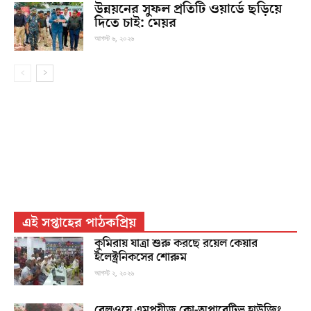
উন্নয়নের সুফল প্রতিটি ওয়ার্ডে ছড়িয়ে
দিতে চাই: মেয়র
আগস্ট ৬, ২০২৬
এই সপ্তাহের পাঠকপ্রিয়
কুমিরায় যাত্রা শুরু করছে রয়েল কেয়ার
ইলেক্ট্রনিকসের শোরুম
আগস্ট ২, ২০২৬
রেলওয়ে এমপ্লয়ীজ কো-অপারেটিভ হাউজিং