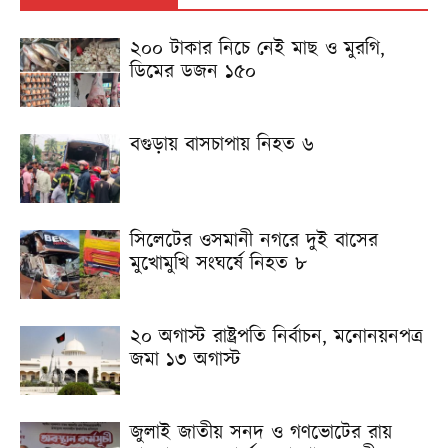
২০০ টাকার নিচে নেই মাছ ও মুরগি,
ডিমের ডজন ১৫০
বগুড়ায় বাসচাপায় নিহত ৬
সিলেটের ওসমানী নগরে দুই বাসের
মুখোমুখি সংঘর্ষে নিহত ৮
২০ অগাস্ট রাষ্ট্রপতি নির্বাচন, মনোনয়নপত্র
জমা ১৩ অগাস্ট
জুলাই জাতীয় সনদ ও গণভোটের রায়