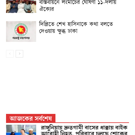
বাস্তবায়নে লংমার্চের ঘোষণা ১১-দলীয়
ঐক্যের
দিল্লিতে শেখ হাসিনাকে কথা বলতে
দেওয়ায় ক্ষুব্ধ ঢাকা
আজকের সর্বশেষ
রাঙ্গুনিয়ায় দ্রুতগামী বাসের ধাক্কায় বাইক
আরোহী নিহত, পরিবারে চলছে শোকের