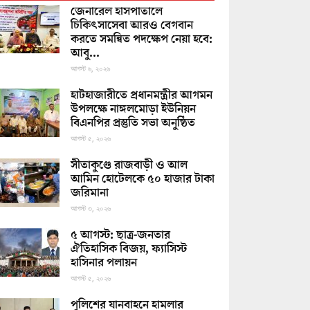
জেনারেল হাসপাতালে
চিকিৎসাসেবা আরও বেগবান
করতে সমন্বিত পদক্ষেপ নেয়া হবে:
আবু...
আগস্ট ৬, ২০২৬
হাটহাজারীতে প্রধানমন্ত্রীর আগমন
উপলক্ষে নাঙ্গলমোড়া ইউনিয়ন
বিএনপির প্রস্তুতি সভা অনুষ্ঠিত
আগস্ট ৫, ২০২৬
সীতাকুণ্ডে রাজবাড়ী ও আল
আমিন হোটেলকে ৫০ হাজার টাকা
জরিমানা
আগস্ট ৩, ২০২৬
৫ আগস্ট: ছাত্র-জনতার
ঐতিহাসিক বিজয়, ফ্যাসিস্ট
হাসিনার পলায়ন
আগস্ট ৫, ২০২৬
পুলিশের যানবাহনে হামলার