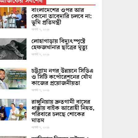
আজকের সর্বশেষ
বাংলাদেশের ওপর আর
কোনো তাবেদারি চলবে না:
ভূমি প্রতিমন্ত্রী
আগস্ট ৭, ২০২৬
লোহাগাড়ায় বিদ্যুৎস্পৃষ্টে
হেফজখানার ছাত্রের মৃত্যু
আগস্ট ৭, ২০২৬
চট্টগ্রাম নগর উন্নয়নে সিডিএ
ও সিটি কর্পোরেশনের যৌথ
কাজের প্রয়োজনীয়তা
আগস্ট ৭, ২০২৬
রাঙ্গুনিয়ায় দ্রুতগামী বাসের
ধাক্কায় বাইক আরোহী নিহত,
পরিবারে চলছে শোকের
মাতম
আগস্ট ৭, ২০২৬