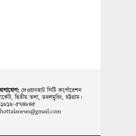
যোগাযোগ:
দেওয়ানহাট সিটি কর্পোরেশন
ার্কেট, দ্বিতীয় তলা, ডবলমুরিং, চট্টগ্রাম।
০১৮১৮-৫৭৪৮৪৫
chottalanews@gmail.com