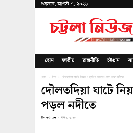
শুক্রবার, আগস্ট ৭, ২০২৬
Chottala
News
হোম
জাতীয়
রাজনীতি
চট্টগ্রাম
সা
হোম
লিড
দৌলতদিয়া ঘাটে নিয়ন্ত্রণ হারিয়ে আবারও বাস পড়ল নদীতে
দৌলতদিয়া ঘাটে নিয়ন
পড়ল নদীতে
By
editor
-
জুন ৫, ২০২৬