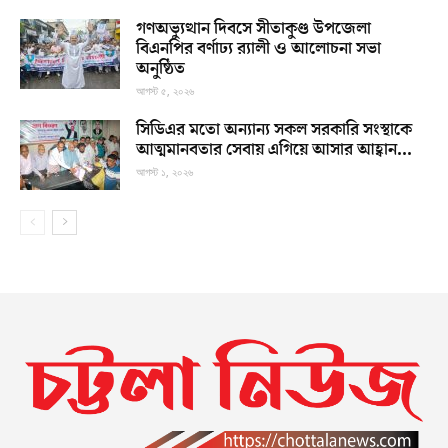
গণঅভ্যুত্থান দিবসে সীতাকুণ্ড উপজেলা
বিএনপির বর্ণাঢ্য র‍্যালী ও আলোচনা সভা
অনুষ্ঠিত
আগস্ট ৫, ২০২৬
সিডিএর মতো অন্যান্য সকল সরকারি সংস্থাকে
আত্মমানবতার সেবায় এগিয়ে আসার আহ্বান...
আগস্ট ১, ২০২৬