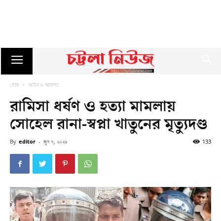
হোম
আইন ও আদালত
রামিসা ধর্ষণ ও হত্যা মামলায়
সোহেল রানা-স্বপ্না খাতুনের মৃত্যুদণ্ড
By
editor
-
জুন ৭, ২০২৬
133