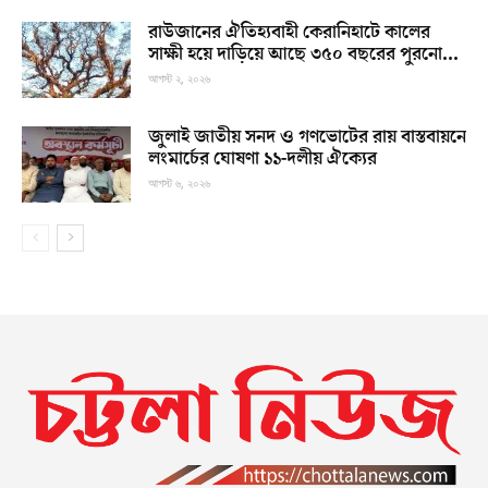
রাউজানের ঐতিহ্যবাহী কেরানিহাটে কালের
সাক্ষী হয়ে দাড়িয়ে আছে ৩৫০ বছরের পুরনো...
আগস্ট ২, ২০২৬
জুলাই জাতীয় সনদ ও গণভোটের রায় বাস্তবায়নে
লংমার্চের ঘোষণা ১১-দলীয় ঐক্যের
আগস্ট ৬, ২০২৬