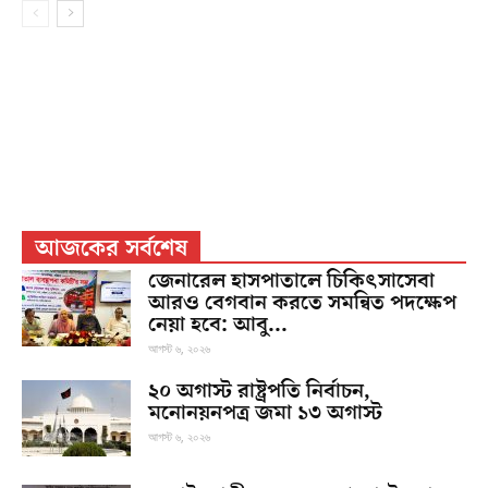
আজকের সর্বশেষ
জেনারেল হাসপাতালে চিকিৎসাসেবা
আরও বেগবান করতে সমন্বিত পদক্ষেপ
নেয়া হবে: আবু...
আগস্ট ৬, ২০২৬
২০ অগাস্ট রাষ্ট্রপতি নির্বাচন,
মনোনয়নপত্র জমা ১৩ অগাস্ট
আগস্ট ৬, ২০২৬