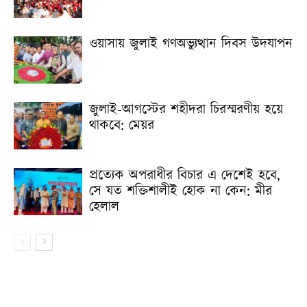
ওয়াসায় জুলাই গণঅভ্যুত্থান দিবস উদযাপন
জুলাই-আগস্টের শহীদরা চিরস্মরণীয় হয়ে
থাকবে: মেয়র
প্রত্যেক অপরাধীর বিচার এ দেশেই হবে,
সে যত শক্তিশালীই হোক না কেন: মীর
হেলাল