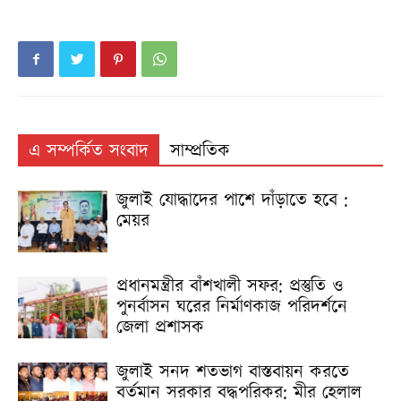
এ সম্পর্কিত সংবাদ
সাম্প্রতিক
জুলাই যোদ্ধাদের পাশে দাঁড়াতে হবে :
মেয়র
প্রধানমন্ত্রীর বাঁশখালী সফর: প্রস্তুতি ও
পুনর্বাসন ঘরের নির্মাণকাজ পরিদর্শনে
জেলা প্রশাসক
জুলাই সনদ শতভাগ বাস্তবায়ন করতে
বর্তমান সরকার বদ্ধপরিকর: মীর হেলাল