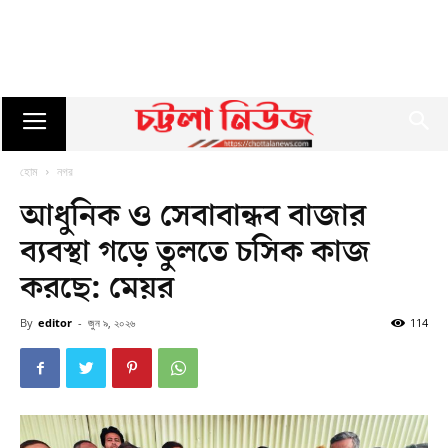
হোম
নগর
আধুনিক ও সেবাবান্ধব বাজার
ব্যবস্থা গড়ে তুলতে চসিক কাজ
করছে: মেয়র
By
editor
-
জুন ৯, ২০২৬
114