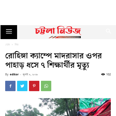
হোম
লিড
রোহিঙ্গা ক্যাম্পে মাদরাসার ওপর
পাহাড় ধসে ৭ শিক্ষার্থীর মৃত্যু
By
editor
-
জুলাই ৮, ২০২৬
102