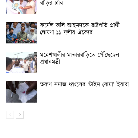
বাড়ির চাবি
কর্নেল অলি আহমদকে রাষ্ট্রপতি প্রার্থী
ঘোষণা ১১ দলীয় ঐক্যের
মহেশখালীর মাতারবাড়িতে পৌঁছেছেন
প্রধানমন্ত্রী
তরুণ সমাজ ধ্বংসের ‘টাইম বোমা’ ইয়াবা