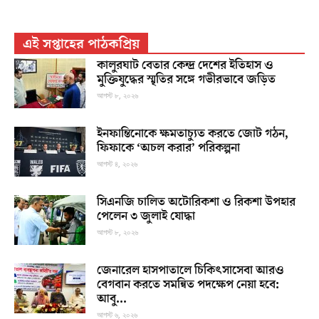
এই সপ্তাহের পাঠকপ্রিয়
কালুরঘাট বেতার কেন্দ্র দেশের ইতিহাস ও
মুক্তিযুদ্ধের স্মৃতির সঙ্গে গভীরভাবে জড়িত
আগস্ট ৮, ২০২৬
ইনফান্তিনোকে ক্ষমতাচ্যুত করতে জোট গঠন,
ফিফাকে ‘অচল করার’ পরিকল্পনা
আগস্ট ৪, ২০২৬
সিএনজি চালিত অটোরিকশা ও রিকশা উপহার
পেলেন ৩ জুলাই যোদ্ধা
আগস্ট ৮, ২০২৬
জেনারেল হাসপাতালে চিকিৎসাসেবা আরও
বেগবান করতে সমন্বিত পদক্ষেপ নেয়া হবে:
আবু...
আগস্ট ৬, ২০২৬