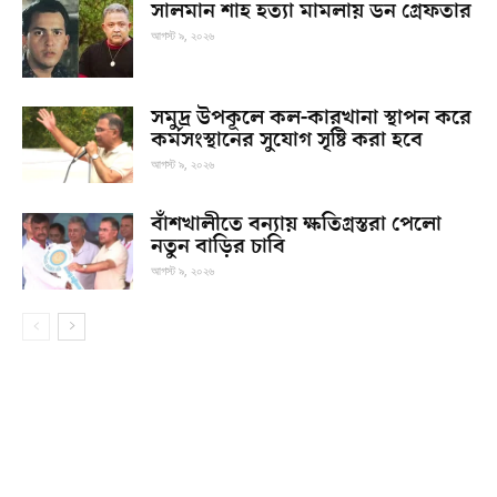
সালমান শাহ হত্যা মামলায় ডন গ্রেফতার
আগস্ট ৯, ২০২৬
সমুদ্র উপকূলে কল-কারখানা স্থাপন করে
কর্মসংস্থানের সুযোগ সৃষ্টি করা হবে
আগস্ট ৯, ২০২৬
বাঁশখালীতে বন্যায় ক্ষতিগ্রস্তরা পেলো
নতুন বাড়ির চাবি
আগস্ট ৯, ২০২৬