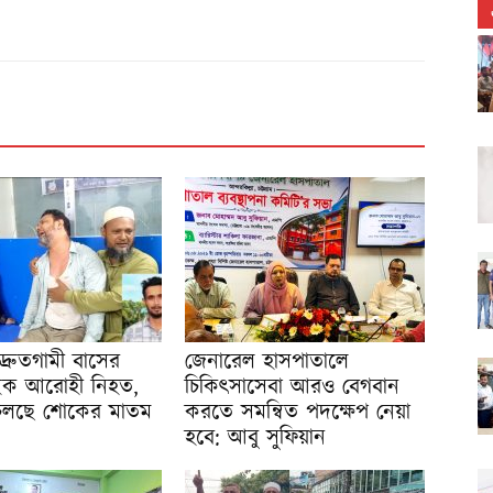
য় দ্রুতগামী বাসের
জেনারেল হাসপাতালে
বাইক আরোহী নিহত,
চিকিৎসাসেবা আরও বেগবান
 চলছে শোকের মাতম
করতে সমন্বিত পদক্ষেপ নেয়া
হবে: আবু সুফিয়ান