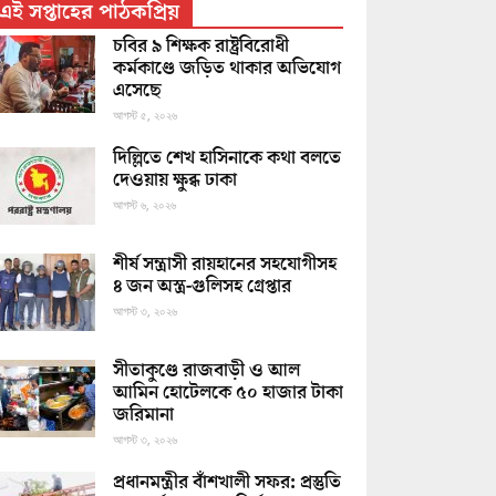
এই সপ্তাহের পাঠকপ্রিয়
চবির ৯ শিক্ষক রাষ্ট্রবিরোধী
কর্মকাণ্ডে জড়িত থাকার অভিযোগ
এসেছে
আগস্ট ৫, ২০২৬
দিল্লিতে শেখ হাসিনাকে কথা বলতে
দেওয়ায় ক্ষুব্ধ ঢাকা
আগস্ট ৬, ২০২৬
শীর্ষ সন্ত্রাসী রায়হানের সহযোগীসহ
৪ জন অস্ত্র-গুলিসহ গ্রেপ্তার
আগস্ট ৩, ২০২৬
সীতাকুণ্ডে রাজবাড়ী ও আল
আমিন হোটেলকে ৫০ হাজার টাকা
জরিমানা
আগস্ট ৩, ২০২৬
প্রধানমন্ত্রীর বাঁশখালী সফর: প্রস্তুতি