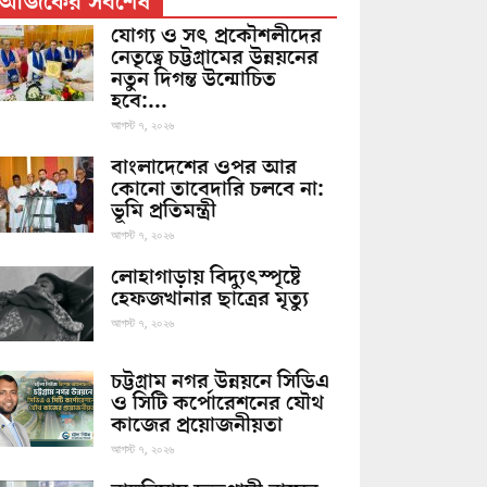
আজকের সর্বশেষ
যোগ্য ও সৎ প্রকৌশলীদের
নেতৃত্বে চট্টগ্রামের উন্নয়নের
নতুন দিগন্ত উন্মোচিত
হবে:...
আগস্ট ৭, ২০২৬
বাংলাদেশের ওপর আর
কোনো তাবেদারি চলবে না:
ভূমি প্রতিমন্ত্রী
আগস্ট ৭, ২০২৬
লোহাগাড়ায় বিদ্যুৎস্পৃষ্টে
হেফজখানার ছাত্রের মৃত্যু
আগস্ট ৭, ২০২৬
চট্টগ্রাম নগর উন্নয়নে সিডিএ
ও সিটি কর্পোরেশনের যৌথ
কাজের প্রয়োজনীয়তা
আগস্ট ৭, ২০২৬