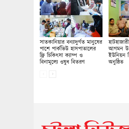
সাতকানিয়ার বন্যাদুর্গত মানুষের
হাটহাজারীত
পাশে পার্কভিউ হাসপাতালের
আগমন উপল
ফ্রি চিকিৎসা ক্যাম্প ও
ইউনিয়ন ব
বিনামূল্যে ওষুধ বিতরণ
অনুষ্ঠিত