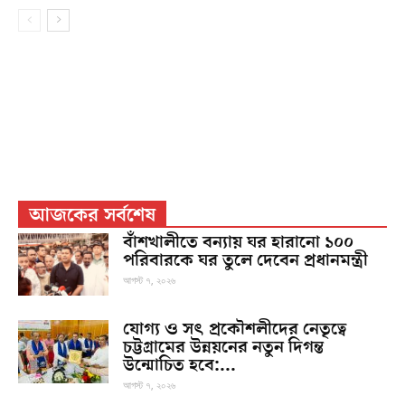
আজকের সর্বশেষ
বাঁশখালীতে বন্যায় ঘর হারানো ১০০
পরিবারকে ঘর তুলে দেবেন প্রধানমন্ত্রী
আগস্ট ৭, ২০২৬
যোগ্য ও সৎ প্রকৌশলীদের নেতৃত্বে
চট্টগ্রামের উন্নয়নের নতুন দিগন্ত
উন্মোচিত হবে:...
আগস্ট ৭, ২০২৬