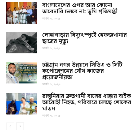
বাংলাদেশের ওপর আর কোনো
তাবেদারি চলবে না: ভূমি প্রতিমন্ত্রী
আগস্ট ৭, ২০২৬
লোহাগাড়ায় বিদ্যুৎস্পৃষ্টে হেফজখানার
ছাত্রের মৃত্যু
আগস্ট ৭, ২০২৬
চট্টগ্রাম নগর উন্নয়নে সিডিএ ও সিটি
কর্পোরেশনের যৌথ কাজের
প্রয়োজনীয়তা
আগস্ট ৭, ২০২৬
রাঙ্গুনিয়ায় দ্রুতগামী বাসের ধাক্কায় বাইক
আরোহী নিহত, পরিবারে চলছে শোকের
মাতম
আগস্ট ৭, ২০২৬