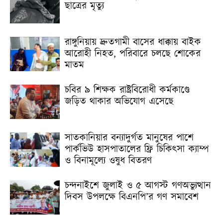
ছাত্রের মৃত্যু
রাঙ্গুনিয়ায় দ্রুতগামী বাসের ধাক্কায় বাইক
আরোহী নিহত, পরিবারে চলছে শোকের
মাতম
চবির ৯ শিক্ষক রাষ্ট্রবিরোধী কর্মকাণ্ডে
জড়িত থাকার অভিযোগ এসেছে
সাতকানিয়ার বন্যাদুর্গত মানুষের পাশে
পার্কভিউ হাসপাতালের ফ্রি চিকিৎসা ক্যাম্প
ও বিনামূল্যে ওষুধ বিতরণ
চন্দনাইশে জুলাই ও ৫ আগস্ট গণঅভ্যুত্থান
দিবস উপলক্ষে বিএনপি’র গণ সমাবেশ