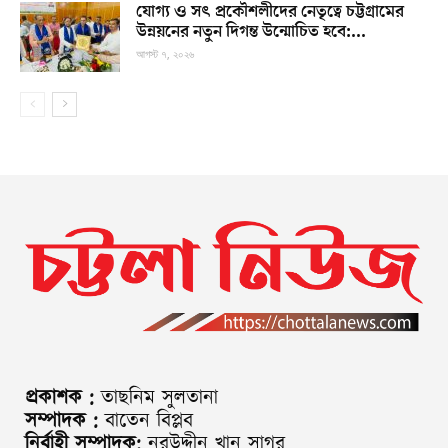
যোগ্য ও সৎ প্রকৌশলীদের নেতৃত্বে চট্টগ্রামের
উন্নয়নের নতুন দিগন্ত উন্মোচিত হবে:...
আগস্ট ৭, ২০২৬
প্রকাশক :
তাছনিম সুলতানা
সম্পাদক :
বাতেন বিপ্লব
নির্বাহী সম্পাদক:
নুরউদ্দীন খান সাগর