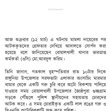
Advertisement
আজ শুক্রবার (১২ মার্চ) এ ঘটনায় মামলা দায়েরের পর
আটককৃতদের গ্রেফতার দেখিয়ে আদালতে সোর্পদ করা
হয়েছে বলে জানিয়েছেন বোয়ালখালী থানার ভারপ্রাপ্ত
কর্মকর্তা (ওসি) মো.আবদুল করিম।
তিনি জানান, গতকাল বৃহস্পতিবার রাত ১০টার দিকে
রাঙ্গুনিয়া উপজেলার সরফভাটা এলাকার অংসাচিং মারমার
খামার থেকে একটি গরু চুরি করে অটো রিকশায় পালিয়ে
যাওয়ার সময় বোয়ালখালী উপজেলার জ্যৈষ্ঠপুরা গুচ্ছগ্রাম
সড়কে পৌঁছলে পুলিশ স্থানীয়দের সহায়তায় চোরদের
আটক করে। এ সময় চোরাইকৃত একটি লাল রঙের গরু ও
সিএনজি অটোরিকশাটি জব্দ করে পুলিশ।