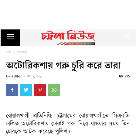
হোম
উপজেলা
অটোরিকশায় গরু চুরি করে তারা
By
editor
-
মার্চ ১২, ২০২১
295
বোয়ালখালী প্রতিনিধি: চট্টগ্রামের বোয়ালখালীতে সিএনজি
চালিত অটোরিকশায় চোরাই গরু নিয়ে যাওয়ার সময় তিন
চোরকে আটক করেছে পুলিশ।