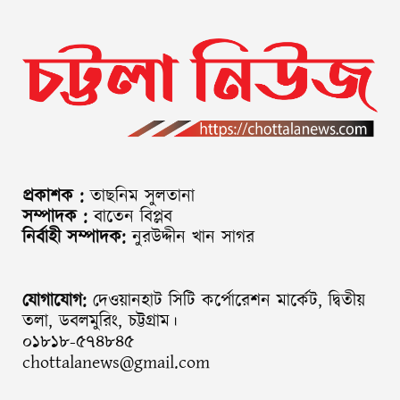
প্রকাশক :
তাছনিম সুলতানা
সম্পাদক :
বাতেন বিপ্লব
নির্বাহী সম্পাদক:
নুরউদ্দীন খান সাগর
যোগাযোগ:
দেওয়ানহাট সিটি কর্পোরেশন মার্কেট, দ্বিতীয়
তলা, ডবলমুরিং, চট্টগ্রাম।
০১৮১৮-৫৭৪৮৪৫
chottalanews@gmail.com