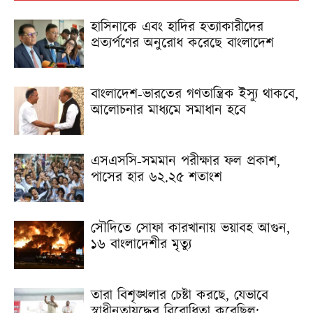
হাসিনাকে এবং হা‌দির হত্যাকারীদের
প্রত্যর্পণের অনুরোধ করেছে বাংলাদেশ
বাংলাদেশ-ভারতের গণতান্ত্রিক ইস্যু থাকবে,
আলোচনার মাধ্যমে সমাধান হবে
এসএসসি-সমমান পরীক্ষার ফল প্রকাশ,
পাসের হার ৬২.২৫ শতাংশ
সৌদিতে সোফা কারখানায় ভয়াবহ আগুন,
১৬ বাংলাদেশীর মৃত্যু
তারা বিশৃঙ্খলার চেষ্টা করছে, যেভাবে
স্বাধীনতাযুদ্ধের বিরোধিতা করেছিল: