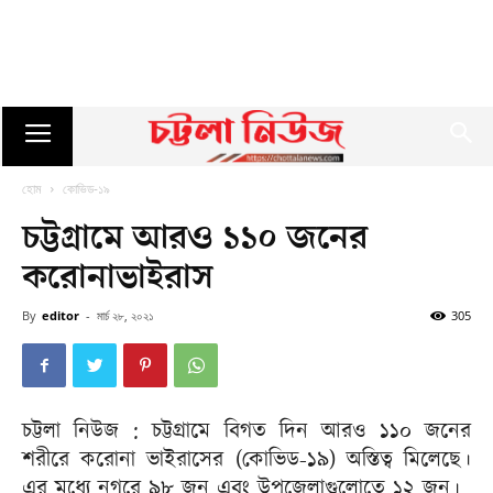
হোম
কোভিড-১৯
চট্টগ্রামে আরও ১১০ জনের
করোনাভাইরাস
By
editor
-
মার্চ ২৮, ২০২১
305
চট্টলা নিউজ : চট্টগ্রামে বিগত দিন আরও ১১০ জনের
শরীরে করোনা ভাইরাসের (কোভিড-১৯) অস্তিত্ব মিলেছে।
এর মধ্যে নগরে ৯৮ জন এবং উপজেলাগুলোতে ১২ জন।