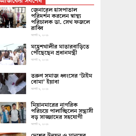
আজকের সর্বশেষ
জেনারেল হাসপাতাল
পরিদর্শন করলেন স্বাস্থ্য
পরিচালক ডা. সেখ ফজলে
রাব্বি
আগস্ট ৯, ২০২৬
মহেশখালীর মাতারবাড়িতে
পৌঁছেছেন প্রধানমন্ত্রী
আগস্ট ৯, ২০২৬
তরুণ সমাজ ধ্বংসের ‘টাইম
বোমা’ ইয়াবা
আগস্ট ৯, ২০২৬
মিয়ানমারের নাগরিক
পরিচয়ে পালাচ্ছিলেন সন্ত্রাসী
বড় সাজ্জাদের সহযোগী
আগস্ট ৯, ২০২৬
দেশের উন্নয়ন ও মানুষের