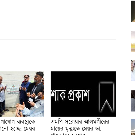
াযোগ ব্যবস্থাকে
এমপি সরোয়ার আলমগীরের
ানো হচ্ছে: মেয়র
মায়ের মৃত্যুতে মেয়র ডা.