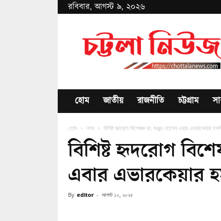
রবিবার, আগস্ট ৯, ২০২৬
Chottala
News
হোম
জাতীয়
রাজনীতি
চট্টগ্রাম
সা
হোম
নগর
বিশিষ্ট হৃদরোগ বিশেষজ্ঞ ডা. মঞ্জুর হোসেন এবার এভারকেয়ার হসপি
বিশিষ্ট হৃদরোগ বিশে
এবার এভারকেয়ার হসপ
By
editor
-
আগস্ট ১০, ২০২৫