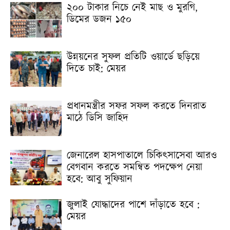
২০০ টাকার নিচে নেই মাছ ও মুরগি,
ডিমের ডজন ১৫০
উন্নয়নের সুফল প্রতিটি ওয়ার্ডে ছড়িয়ে
দিতে চাই: মেয়র
প্রধানমন্ত্রীর সফর সফল করতে দিনরাত
মাঠে ডিসি জাহিদ
জেনারেল হাসপাতালে চিকিৎসাসেবা আরও
বেগবান করতে সমন্বিত পদক্ষেপ নেয়া
হবে: আবু সুফিয়ান
জুলাই যোদ্ধাদের পাশে দাঁড়াতে হবে :
মেয়র