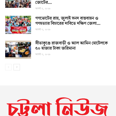
জোটের...
আগস্ট ৫, ২০২৬
গণভোটের রায়, জুলাই সনদ বাস্তবায়ন ও
গণহত্যার বিচারের দাবিতে দক্ষিণ জেলা...
আগস্ট ৩, ২০২৬
সীতাকুণ্ডে রাজবাড়ী ও আল আমিন হোটেলকে
৫০ হাজার টাকা জরিমানা
আগস্ট ৩, ২০২৬