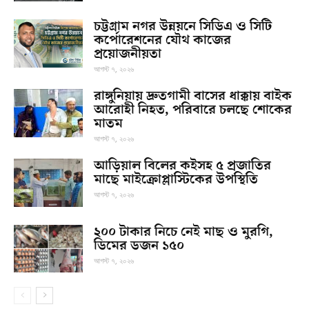
চট্টগ্রাম নগর উন্নয়নে সিডিএ ও সিটি
কর্পোরেশনের যৌথ কাজের
প্রয়োজনীয়তা
আগস্ট ৭, ২০২৬
রাঙ্গুনিয়ায় দ্রুতগামী বাসের ধাক্কায় বাইক
আরোহী নিহত, পরিবারে চলছে শোকের
মাতম
আগস্ট ৭, ২০২৬
আড়িয়াল বিলের কইসহ ৫ প্রজাতির
মাছে মাইক্রোপ্লাস্টিকের উপস্থিতি
আগস্ট ৭, ২০২৬
২০০ টাকার নিচে নেই মাছ ও মুরগি,
ডিমের ডজন ১৫০
আগস্ট ৭, ২০২৬