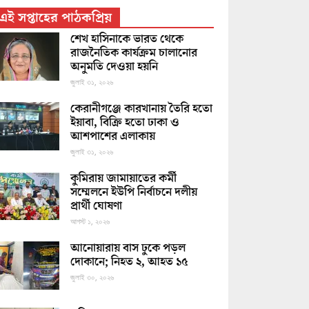
এই সপ্তাহের পাঠকপ্রিয়
শেখ হাসিনাকে ভারত থেকে
রাজনৈতিক কার্যক্রম চালানোর
অনুমতি দেওয়া হয়নি
জুলাই ৩১, ২০২৬
কেরানীগঞ্জে কারখানায় তৈরি হতো
ইয়াবা, বিক্রি হতো ঢাকা ও
আশপাশের এলাকায়
জুলাই ৩১, ২০২৬
কুমিরায় জামায়াতের কর্মী
সম্মেলনে ইউপি নির্বাচনে দলীয়
প্রার্থী ঘোষণা
আগস্ট ১, ২০২৬
আনোয়ারায় বাস ঢুকে পড়ল
দোকানে; নিহত ২, আহত ১৫
জুলাই ৩০, ২০২৬