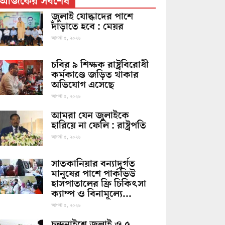
আজকের সর্বশেষ
জুলাই যোদ্ধাদের পাশে
দাঁড়াতে হবে : মেয়র
আগস্ট ৫, ২০২৬
চবির ৯ শিক্ষক রাষ্ট্রবিরোধী
কর্মকাণ্ডে জড়িত থাকার
অভিযোগ এসেছে
আগস্ট ৫, ২০২৬
আমরা যেন জুলাইকে
হারিয়ে না ফেলি : রাষ্ট্রপতি
আগস্ট ৫, ২০২৬
সাতকানিয়ার বন্যাদুর্গত
মানুষের পাশে পার্কভিউ
হাসপাতালের ফ্রি চিকিৎসা
ক্যাম্প ও বিনামূল্যে...
আগস্ট ৫, ২০২৬
চন্দনাইশে জুলাই ও ৫