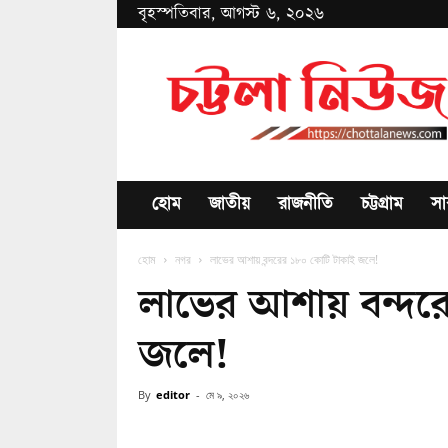
বৃহস্পতিবার, আগস্ট ৬, ২০২৬
Chottala
News
হোম
জাতীয়
রাজনীতি
চট্টগ্রাম
সা
হোম
নগর
লাভের আশায় বন্দরের ১৮০ কোটি টাকাই জলে!
লাভের আশায় বন্দর
জলে!
By
editor
-
মে ৯, ২০২৬