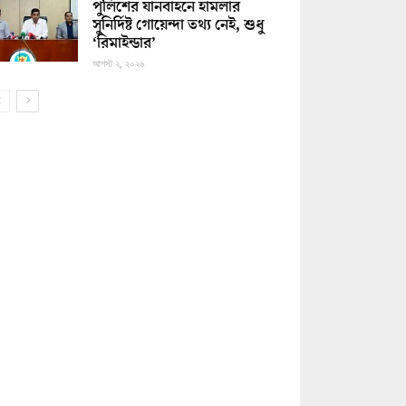
পুলিশের যানবাহনে হামলার
সুনির্দিষ্ট গোয়েন্দা তথ্য নেই, শুধু
‘রিমাইন্ডার’
আগস্ট ২, ২০২৬