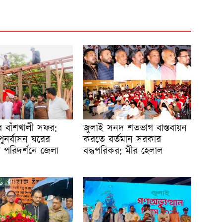
্রীর বাঁশখালী সফর:
জুলাই সনদ শতভাগ বাস্তবায়ন
ও পুনর্বাসন ঘরের
করতে বর্তমান সরকার
জ পরিদর্শনে জেলা
বদ্ধপরিকর: মীর হেলাল