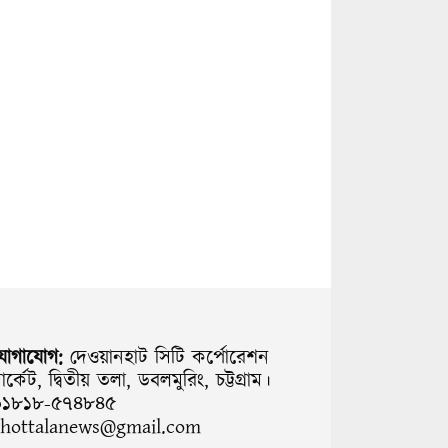
যোগাযোগ:
দেওয়ানহাট সিটি কর্পোরেশন
ার্কেট, দ্বিতীয় তলা, ডবলমুরিং, চট্টগ্রাম।
০১৮১৮-৫৭৪৮৪৫
chottalanews@gmail.com