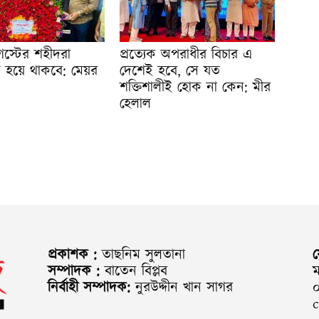
স্টের শহীদরা
প্রত্যেক অপরাধীর বিচার এ
ীয় হয়ে থাকবে: মেয়র
দেশেই হবে, সে যত
শক্তিশালীই হোক না কেন: মীর
হেলাল
প্রকাশক :
তাছনিম সুলতানা
সম্পাদক :
বাতেন বিপ্লব
ম
নির্বাহী সম্পাদক:
নুরউদ্দীন খান সাগর