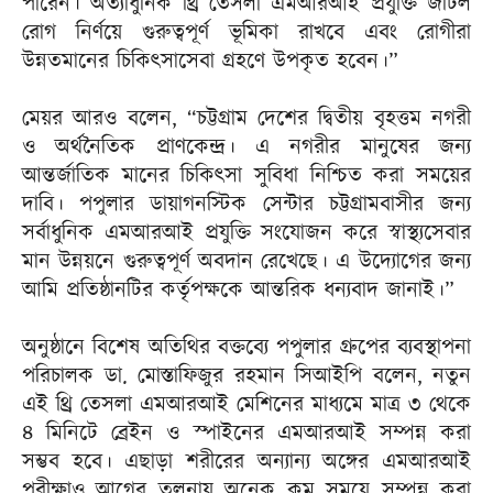
পারেন। অত্যাধুনিক থ্রি তেসলা এমআরআই প্রযুক্তি জটিল
রোগ নির্ণয়ে গুরুত্বপূর্ণ ভূমিকা রাখবে এবং রোগীরা
উন্নতমানের চিকিৎসাসেবা গ্রহণে উপকৃত হবেন।”
মেয়র আরও বলেন, “চট্টগ্রাম দেশের দ্বিতীয় বৃহত্তম নগরী
ও অর্থনৈতিক প্রাণকেন্দ্র। এ নগরীর মানুষের জন্য
আন্তর্জাতিক মানের চিকিৎসা সুবিধা নিশ্চিত করা সময়ের
দাবি। পপুলার ডায়াগনস্টিক সেন্টার চট্টগ্রামবাসীর জন্য
সর্বাধুনিক এমআরআই প্রযুক্তি সংযোজন করে স্বাস্থ্যসেবার
মান উন্নয়নে গুরুত্বপূর্ণ অবদান রেখেছে। এ উদ্যোগের জন্য
আমি প্রতিষ্ঠানটির কর্তৃপক্ষকে আন্তরিক ধন্যবাদ জানাই।”
অনুষ্ঠানে বিশেষ অতিথির বক্তব্যে পপুলার গ্রুপের ব্যবস্থাপনা
পরিচালক ডা. মোস্তাফিজুর রহমান সিআইপি বলেন, নতুন
এই থ্রি তেসলা এমআরআই মেশিনের মাধ্যমে মাত্র ৩ থেকে
৪ মিনিটে ব্রেইন ও স্পাইনের এমআরআই সম্পন্ন করা
সম্ভব হবে। এছাড়া শরীরের অন্যান্য অঙ্গের এমআরআই
পরীক্ষাও আগের তুলনায় অনেক কম সময়ে সম্পন্ন করা