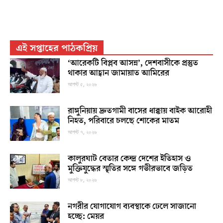
এই সপ্তাহের পাঠকপ্রিয়
‘আরেকটি বিপ্লব আসন্ন’, দেশবাসীকে প্রস্তুত
থাকার আহ্বান জামায়াত আমিরের
আগস্ট ৫, ২০২৬
রাঙ্গুনিয়ায় দ্রুতগামী বাসের ধাক্কায় বাইক আরোহী
নিহত, পরিবারে চলছে শোকের মাতম
আগস্ট ৭, ২০২৬
কালুরঘাট বেতার কেন্দ্র দেশের ইতিহাস ও
মুক্তিযুদ্ধের স্মৃতির সঙ্গে গভীরভাবে জড়িত
আগস্ট ৮, ২০২৬
নগরীর যোগাযোগ ব্যবস্থাকে ঢেলে সাজানো
হচ্ছে: মেয়র