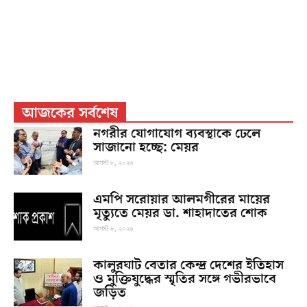
আজকের সর্বশেষ
নগরীর যোগাযোগ ব্যবস্থাকে ঢেলে
সাজানো হচ্ছে: মেয়র
আগস্ট ৮, ২০২৬
এমপি সরোয়ার আলমগীরের মায়ের
মৃত্যুতে মেয়র ডা. শাহাদাতের শোক
আগস্ট ৮, ২০২৬
কালুরঘাট বেতার কেন্দ্র দেশের ইতিহাস
ও মুক্তিযুদ্ধের স্মৃতির সঙ্গে গভীরভাবে
জড়িত