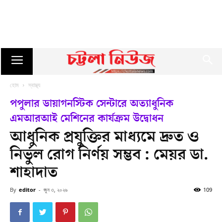
হোম
স্বাস্থ্য
পপুলার ডায়াগনস্টিক সেন্টারে অত্যাধুনিক
এমআরআই মেশিনের কার্যক্রম উদ্বোধন
আধুনিক প্রযুক্তির মাধ্যমে দ্রুত ও
নির্ভুল রোগ নির্ণয় সম্ভব : মেয়র ডা.
শাহাদাত
By
editor
-
জুন ৩, ২০২৬
109