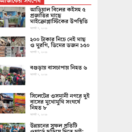
আজকের সর্বশেষ
আড়িয়াল বিলের কইসহ ৫
প্রজাতির মাছে
মাইক্রোপ্লাস্টিকের উপস্থিতি
আগস্ট ৭, ২০২৬
২০০ টাকার নিচে নেই মাছ
ও মুরগি, ডিমের ডজন ১৫০
আগস্ট ৭, ২০২৬
বগুড়ায় বাসচাপায় নিহত ৬
আগস্ট ৭, ২০২৬
সিলেটের ওসমানী নগরে দুই
বাসের মুখোমুখি সংঘর্ষে
নিহত ৮
আগস্ট ৭, ২০২৬
উন্নয়নের সুফল প্রতিটি
ওয়ার্ডে ছড়িয়ে দিতে চাই: