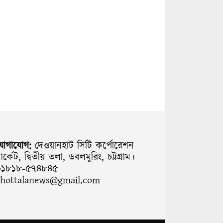
যোগাযোগ:
দেওয়ানহাট সিটি কর্পোরেশন
ার্কেট, দ্বিতীয় তলা, ডবলমুরিং, চট্টগ্রাম।
০১৮১৮-৫৭৪৮৪৫
chottalanews@gmail.com