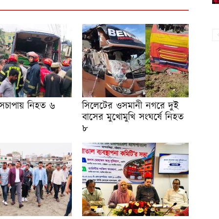
াসচাপায় নিহত ৬
সিলেটের ওসমানী নগরে দুই
বাসের মুখোমুখি সংঘর্ষে নিহত
৮