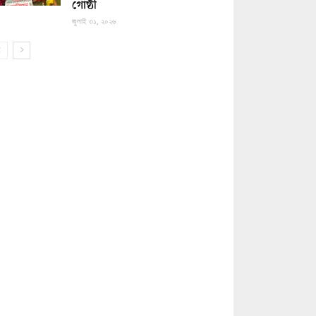
গোষ্ঠী
জুলাই ৩১, ২০২৬