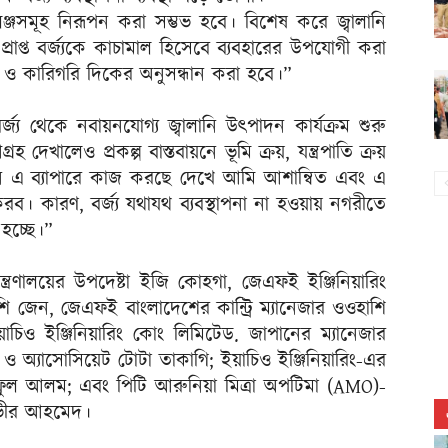
্যালেঞ্জসমূহ নিরূপন করা সম্ভভ হবে। বিশেষ করে জ্বালানি
প্রাপ্ত বর্জ্যকে কাচামাল হিসেবে ব্যবহারের উপযোগী করা
 ও কারিগরি দিকের অনুসন্ধান করা হবে।”
য থেকে নবায়নযোগ্য জ্বালানি উৎপাদন কার্যক্রম শুরু
 দেখালেও প্রকল্প বাস্তবায়নে ভূমি ক্রয়, যন্ত্রপাতি ক্রয়
াপান এ ব্যাপারে কাজ করছে দেখে আমি আশান্বিত এবং এ
 করব। কারণ, বর্জ্য যথাযথ ব্যবস্থাপনা না হওয়ায় নগরীতে
 হচ্ছে।”
ত্রণালয়ের উপদেষ্টা ইজি কোহগা, জেএফই ইঞ্জিনিয়ারিং
 জেন, জেএফই বাংলাদেশের কান্ট্রি ম্যানেজার ওওহাশি
, ইয়াচিও ইঞ্জিনিয়ারিং কোং লিমিটেড. জাপানের ম্যানেজার
ও অ্যাসোসিয়েট টোটা তাকাগি; ইয়াচিও ইঞ্জিনিয়ারিং-এর
াফুল আলম; এবং পিটি আরুনিয়া মিত্রা অপটিমা (AMO)-
নভীর আহমেদ।