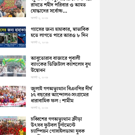
রাখতে শহীদ পরিবার ও আহত
যোদ্ধাদের সর্বোচ্চ...
আগস্ট ২, ২০২৬
গ্যাসের জন্য হাহাকার, স্বাভাবিক
হতে লাগতে পারে আরও ৮ দিন
আগস্ট ৩, ২০২৬
আবুতোরাব বাজারে পূবালী
ব্যাংকের ডিজিটাল ক্যাশলেস বুথ
উদ্বোধন
আগস্ট ২, ২০২৬
জুলাই গণঅভ্যুত্থান বিএনপির দীর্ঘ
১৭ বছরের আন্দোলন-সংগ্রামের
ধারাবাহিক ফল : শামীম
আগস্ট ৪, ২০২৬
চব্বিশের গণঅভ্যুত্থান ক্রীড়া
উৎসব ফুটবল টুর্ণামেন্টে
চ্যাম্পিয়ন গোসাইলডাঙ্গা যুবক