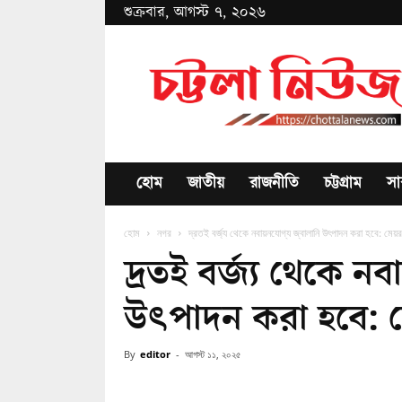
শুক্রবার, আগস্ট ৭, ২০২৬
Chottala
News
হোম
জাতীয়
রাজনীতি
চট্টগ্রাম
সা
হোম
নগর
দ্রতই বর্জ্য থেকে নবায়নযোগ্য জ্বালানি উৎপাদন করা হবে: মেয়র
দ্রতই বর্জ্য থেকে নব
উৎপাদন করা হবে: 
By
editor
-
আগস্ট ১১, ২০২৫