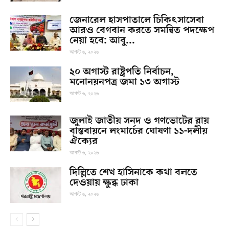
জেনারেল হাসপাতালে চিকিৎসাসেবা
আরও বেগবান করতে সমন্বিত পদক্ষেপ
নেয়া হবে: আবু...
আগস্ট ৬, ২০২৬
২০ অগাস্ট রাষ্ট্রপতি নির্বাচন,
মনোনয়নপত্র জমা ১৩ অগাস্ট
আগস্ট ৬, ২০২৬
জুলাই জাতীয় সনদ ও গণভোটের রায়
বাস্তবায়নে লংমার্চের ঘোষণা ১১-দলীয়
ঐক্যের
আগস্ট ৬, ২০২৬
দিল্লিতে শেখ হাসিনাকে কথা বলতে
দেওয়ায় ক্ষুব্ধ ঢাকা
আগস্ট ৬, ২০২৬