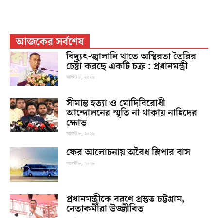
আজকের সর্বশেষ
বিদ্যুৎ-জ্বালানি খাতে অস্থিরতা তৈরির
চেষ্টা করছে একটি চক্র : প্রধানমন্ত্রী
আগস্ট ৮, ২০২৬
সীমান্ত হত্যা ও মোদিবিরোধী
আন্দোলনের স্মৃতি না থাকায় নাহিদের
ক্ষোভ
আগস্ট ৮, ২০২৬
ফের আলোচনায় অবৈধ স্লিপার বাস
আগস্ট ৮, ২০২৬
প্রধানমন্ত্রীকে বরণে প্রস্তুত চট্টগ্রাম,
নেতাকর্মীরা উজ্জীবিত