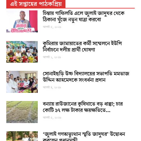
এই সপ্তাহের পাঠকপ্রিয়
চিন্তায় গাফিলতি এলে জুলাই জাদুঘর থেকে
ঠিকানা খুঁজে নতুন যাত্রা করবো
আগস্ট ৫, ২০২৬
কুমিরায় জামায়াতের কর্মী সম্মেলনে ইউপি
নির্বাচনে দলীয় প্রার্থী ঘোষণা
আগস্ট ১, ২০২৬
সোনাইছড়ি উচ্চ বিদ্যালয়ের সভাপতি মমতাজ
উদ্দিন আহমেদকে সংবর্ধনা প্রদান
আগস্ট ৪, ২০২৬
বন্যায় রাউজানের কৃষিখাতে বড় ধাক্কা; চার
কোটি ১৭ লক্ষ টাকার ক্ষয়ক্ষতিতে...
আগস্ট ৫, ২০২৬
‘জুলাই গণঅভ্যুত্থান স্মৃতি জাদুঘর’ উদ্বোধন
করলেন প্রধানমন্ত্রী