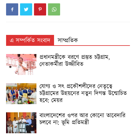
এ সম্পর্কিত সংবাদ
সাম্প্রতিক
প্রধানমন্ত্রীকে বরণে প্রস্তুত চট্টগ্রাম,
নেতাকর্মীরা উজ্জীবিত
যোগ্য ও সৎ প্রকৌশলীদের নেতৃত্বে
চট্টগ্রামের উন্নয়নের নতুন দিগন্ত উন্মোচিত
হবে: মেয়র
বাংলাদেশের ওপর আর কোনো তাবেদারি
চলবে না: ভূমি প্রতিমন্ত্রী