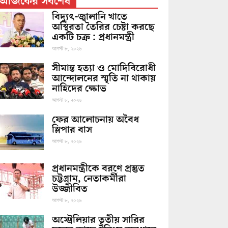
আজকের সর্বশেষ
বিদ্যুৎ-জ্বালানি খাতে
অস্থিরতা তৈরির চেষ্টা করছে
একটি চক্র : প্রধানমন্ত্রী
আগস্ট ৮, ২০২৬
সীমান্ত হত্যা ও মোদিবিরোধী
আন্দোলনের স্মৃতি না থাকায়
নাহিদের ক্ষোভ
আগস্ট ৮, ২০২৬
ফের আলোচনায় অবৈধ
স্লিপার বাস
আগস্ট ৮, ২০২৬
প্রধানমন্ত্রীকে বরণে প্রস্তুত
চট্টগ্রাম, নেতাকর্মীরা
উজ্জীবিত
আগস্ট ৮, ২০২৬
অস্ট্রেলিয়ার তৃতীয় সারির