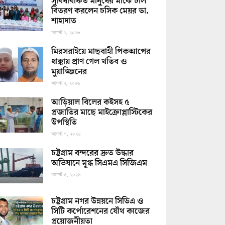
সুবিধাবঞ্চিত মানুষের মাঝে চাল
বিতরণ করলেন চসিক মেয়র ডা.
শাহাদাত
আগস্ট ২, ২০২৬
মিরসরাইয়ে মাছবাহী পিকআপের
ধাক্কায় প্রাণ গেল খতিব ও
মুয়াজ্জিনের
আগস্ট ২, ২০২৬
আড়িয়াল বিলের কইসহ ৫
প্রজাতির মাছে মাইক্রোপ্লাস্টিকের
উপস্থিতি
আগস্ট ৭, ২০২৬
চট্টগ্রাম বন্দরের দ্রুত উদ্ধার
অভিযানে মুগ্ধ সিএমএ সিজিএম
আগস্ট ৫, ২০২৬
চট্টগ্রাম নগর উন্নয়নে সিডিএ ও
সিটি কর্পোরেশনের যৌথ কাজের
প্রয়োজনীয়তা