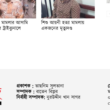
যা মামলার আসামি
শিশু আয়নী হত্যা মামলায়
্রাইব্যুনালে
একজনের মৃত্যুদণ্ড
প্রকাশক :
তাছনিম সুলতানা
সম্পাদক :
বাতেন বিপ্লব
ম
নির্বাহী সম্পাদক:
নুরউদ্দীন খান সাগর