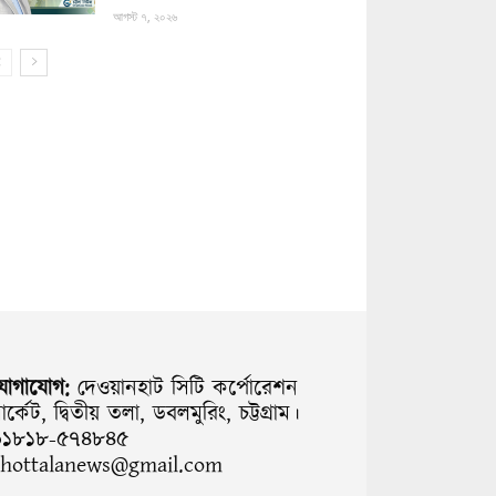
আগস্ট ৭, ২০২৬
যোগাযোগ:
দেওয়ানহাট সিটি কর্পোরেশন
ার্কেট, দ্বিতীয় তলা, ডবলমুরিং, চট্টগ্রাম।
০১৮১৮-৫৭৪৮৪৫
chottalanews@gmail.com