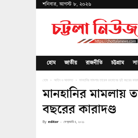
শনিবার, আগস্ট ৮, ২০২৬
Chottala
News
হোম
জাতীয়
রাজনীতি
চট্টগ্রাম
সা
হোম
আইন ও আদালত
মানহানির মামলায় তারেক রহমানের দুই বছরের কারা
মানহানির মামলায় ত
বছরের কারাদণ্ড
By
editor
-
ফেব্রুয়ারি ৪, ২০২১