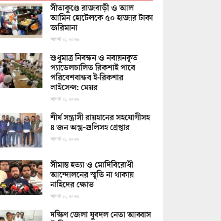
সীতাকুণ্ডে রাজবাড়ী ও আল
আমিন হোটেলকে ৫০ হাজার টাকা
জরিমানা
আগস্ট ৩, ২০২৬
শুধুমাত্র নিবন্ধন ও নবায়নকৃত
প্যাডেলচালিত রিকশাই পাবে
পরিবেশবান্ধব ই-রিকশার
লাইসেন্স: মেয়র
আগস্ট ৩, ২০২৬
শীর্ষ সন্ত্রাসী রায়হানের সহযোগীসহ
৪ জন অস্ত্র-গুলিসহ গ্রেপ্তার
আগস্ট ৩, ২০২৬
সীমান্ত হত্যা ও মোদিবিরোধী
আন্দোলনের স্মৃতি না থাকায়
নাহিদের ক্ষোভ
আগস্ট ৮, ২০২৬
দক্ষিণ জেলা যুবদল নেতা আব্বাস