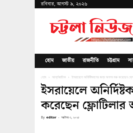
রবিবার, আগস্ট ৯, ২০২৬
Chottala
News
হোম
জাতীয়
রাজনীতি
চট্টগ্রাম
সা
হোম
আর্ন্তজাতিক
ইসরায়েলে অনির্দিষ্টকালের জন্য অনশন শুরু করেছেন ফ্ল
ইসরায়েলে অনির্দিষ্
করেছেন ফ্লোটিলার অ
By
editor
-
অক্টোবর ৩, ২০২৫