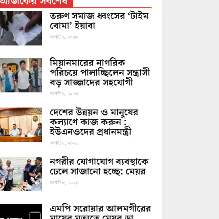
আজকের সর্বশেষ
তরুণ সমাজ ধ্বংসের ‘টাইম
বোমা’ ইয়াবা
আগস্ট ৯, ২০২৬
মিয়ানমারের নাগরিক
পরিচয়ে পালাচ্ছিলেন সন্ত্রাসী
বড় সাজ্জাদের সহযোগী
আগস্ট ৯, ২০২৬
দেশের উন্নয়ন ও মানুষের
কল্যাণে কাজ করুন :
ইউএনওদের প্রধানমন্ত্রী
আগস্ট ৮, ২০২৬
নগরীর যোগাযোগ ব্যবস্থাকে
ঢেলে সাজানো হচ্ছে: মেয়র
আগস্ট ৮, ২০২৬
এমপি সরোয়ার আলমগীরের
মায়ের মৃত্যুতে মেয়র ডা.