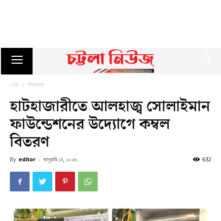
হোম
উপজেলা
হাটহাজারীতে আলহাজ্ব সোলাইমান
ফাউন্ডেশনের উদ্যোগে কম্বল
বিতরণ
By
editor
-
জানুয়ারি ১৪, ২০২৬
632