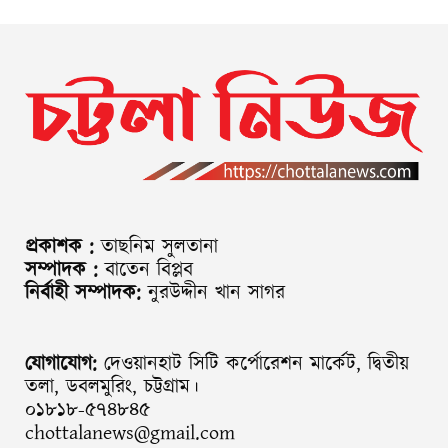
প্রকাশক :
তাছনিম সুলতানা
সম্পাদক :
বাতেন বিপ্লব
নির্বাহী সম্পাদক:
নুরউদ্দীন খান সাগর
যোগাযোগ:
দেওয়ানহাট সিটি কর্পোরেশন মার্কেট, দ্বিতীয়
তলা, ডবলমুরিং, চট্টগ্রাম।
০১৮১৮-৫৭৪৮৪৫
chottalanews@gmail.com