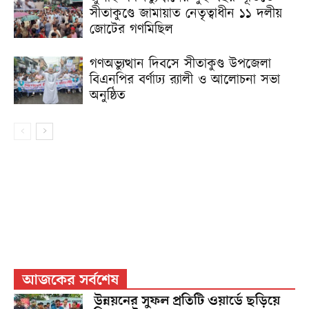
সীতাকুণ্ডে জামায়াত নেতৃত্বাধীন ১১ দলীয়
জোটের গণমিছিল
গণঅভ্যুত্থান দিবসে সীতাকুণ্ড উপজেলা
বিএনপির বর্ণাঢ্য র‍্যালী ও আলোচনা সভা
অনুষ্ঠিত
আজকের সর্বশেষ
উন্নয়নের সুফল প্রতিটি ওয়ার্ডে ছড়িয়ে