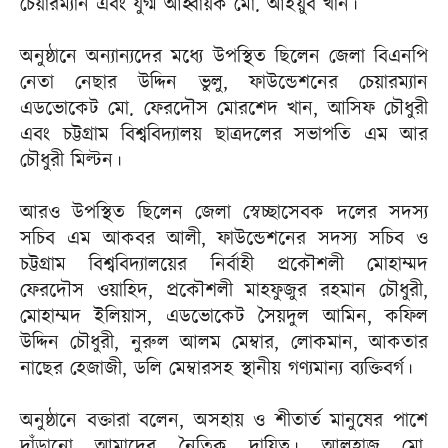
চেয়ারম্যান এবং যুগ্ম আহ্বায়ক মো. আইয়ুব খান।
অনুষ্ঠানে অন্যান্যদের মধ্যে উপস্থিত ছিলেন জেলা বিএনপি
নেতা নেছার উদ্দিন ভুলু, ফাউন্ডেশনের চেয়ারম্যান
এডভোকেট মো. ফেরদৌস মোরশেদ খান, আসিফ চৌধুরী
এবং চট্টগ্রাম বিশ্ববিদ্যালয় ছাত্রদলের সভাপতি এম আর
চৌধুরী মিল্টন।
আরও উপস্থিত ছিলেন জেলা স্বেচ্ছাসেবক দলের সদস্য
সচিব এম আকবর আলী, ফাউন্ডেশনের সদস্য সচিব ও
চট্টগ্রাম বিশ্ববিদ্যালয়ের নির্বাহী প্রকৌশলী মোহাম্মদ
ফেরদৌস ওয়াহিদ, প্রকৌশলী মাহফুজুর রহমান চৌধুরী,
মোহাম্মদ ইলিয়াস, এডভোকেট সৈয়দুল আমিন, কফিল
উদ্দিন চৌধুরী, নুরুল আলম মেম্বার, লোকমান, আকতার
নাছের হেজাজী, ডলি মেম্বারসহ স্থানীয় গণ্যমান্য ব্যক্তিবর্গ।
অনুষ্ঠানে বক্তারা বলেন, অসহায় ও শীতার্ত মানুষের পাশে
দাঁড়ানো আমাদের নৈতিক দায়িত্ব। আলহাজ্ব মো.