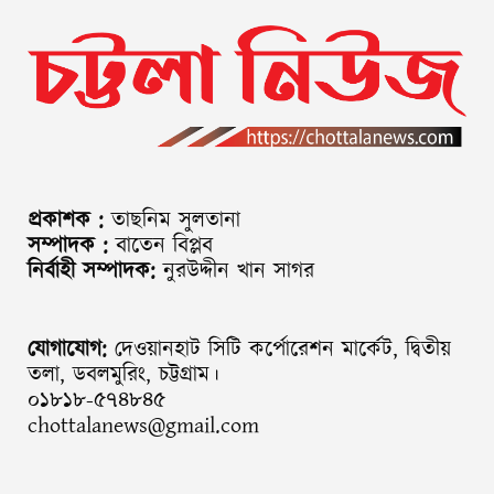
প্রকাশক :
তাছনিম সুলতানা
সম্পাদক :
বাতেন বিপ্লব
নির্বাহী সম্পাদক:
নুরউদ্দীন খান সাগর
যোগাযোগ:
দেওয়ানহাট সিটি কর্পোরেশন মার্কেট, দ্বিতীয়
তলা, ডবলমুরিং, চট্টগ্রাম।
০১৮১৮-৫৭৪৮৪৫
chottalanews@gmail.com