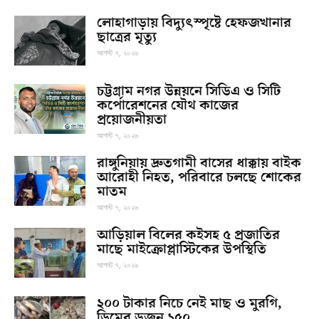
লোহাগাড়ায় বিদ্যুৎস্পৃষ্টে হেফজখানার
ছাত্রের মৃত্যু
আগস্ট ৭, ২০২৬
চট্টগ্রাম নগর উন্নয়নে সিডিএ ও সিটি
কর্পোরেশনের যৌথ কাজের
প্রয়োজনীয়তা
আগস্ট ৭, ২০২৬
রাঙ্গুনিয়ায় দ্রুতগামী বাসের ধাক্কায় বাইক
আরোহী নিহত, পরিবারে চলছে শোকের
মাতম
আগস্ট ৭, ২০২৬
আড়িয়াল বিলের কইসহ ৫ প্রজাতির
মাছে মাইক্রোপ্লাস্টিকের উপস্থিতি
আগস্ট ৭, ২০২৬
২০০ টাকার নিচে নেই মাছ ও মুরগি,
ডিমের ডজন ১৫০