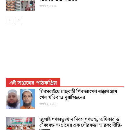
আগস্ট ৭, ২০২৬
এই সপ্তাহের পাঠকপ্রিয়
মিরসরাইয়ে মাছবাহী পিকআপের ধাক্কায় প্রাণ
গেল খতিব ও মুয়াজ্জিনের
আগস্ট ২, ২০২৬
জুলাই গণঅভ্যুত্থান দিবস গণতন্ত্র, অধিকার ও
ঐক্যবদ্ধ সংগ্রামের এক গৌরবময় স্মারক: দীপ্তি-