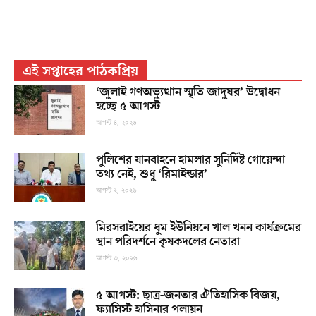
এই সপ্তাহের পাঠকপ্রিয়
‘জুলাই গণঅভ্যুত্থান স্মৃতি জাদুঘর’ উদ্বোধন
হচ্ছে ৫ আগস্ট
আগস্ট ৪, ২০২৬
পুলিশের যানবাহনে হামলার সুনির্দিষ্ট গোয়েন্দা
তথ্য নেই, শুধু ‘রিমাইন্ডার’
আগস্ট ২, ২০২৬
মিরসরাইয়ের ধুম ইউনিয়নে খাল খনন কার্যক্রমের
স্থান পরিদর্শনে কৃষকদলের নেতারা
আগস্ট ৩, ২০২৬
৫ আগস্ট: ছাত্র-জনতার ঐতিহাসিক বিজয়,
ফ্যাসিস্ট হাসিনার পলায়ন