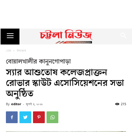
হোম
উপজেলা
বোয়ালখালীর কানুনগোপাড়া
স্যার আশুতোষ কলেজপ্রাক্তন
রোভার স্কাউট এসোসিয়েশনের সভা
অনুষ্ঠিত
By
editor
-
জুলাই ৪, ২০২৬
215