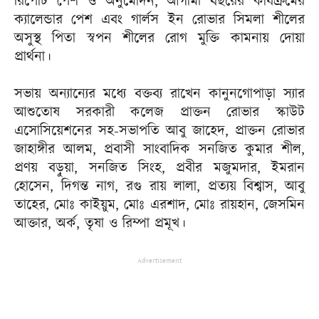
রিপোর্ট পেশ ও অনুমোদন, আগামী বছরের কার্যক্রমের
ক্যালেন্ডার পেশ এবং গার্লস ইন রোভার সিমলা শীলের
অসুস্থ পিতা স্বপন শীলের রোগ মুক্তি কামনায় দোয়া
প্রার্থনা।
সভায় অন্যান্যের মধ্যে বক্তব্য রাখেন কানুনগোপাড়া স্যার
আশুতোষ সরকারী কলেজ প্রাক্তন রোভার স্কাউট
এসোসিয়েশনের সহ-সভাপতি আবু জাহেদ, প্রাক্তন রোভার
জাহাঙ্গীর আলম, প্রবাসী সাংবাদিক সনজিত কুমার শীল,
প্রণয় বড়ুয়া, সনজিত সিংহ, প্রবীর মজুমদার, ইমরান
হোসেন, দিগন্ত নাগ, রগু রায় লালা, প্রত্যয় বিশ্বাস, আবু
তাহের, মোঃ কাইয়ুম, মোঃ এরশাদ, মোঃ রায়হান, জেসমিন
আক্তার, অর্ক, তৃষা ও রিম্পা প্রমূখ।
Advertisement