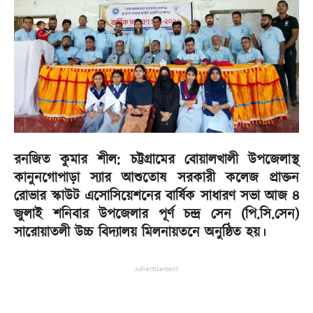
রনজিত কুমার শীল: চট্টগ্রামের বোয়ালখালী উপজেলাস্থ
কানুনগোপাড়া স্যার আশুতোষ সরকারী কলেজ প্রাক্তন
রোভার স্কাউট এসোসিয়েশনের বার্ষিক সাধারণ সভা আজ ৪
জুলাই শনিবার উপজেলার পূর্ণ চন্দ্র সেন (পি.সি.সেন)
সারোয়াতলী উচ্চ বিদ্যালয় মিলনায়তনে অনুষ্ঠিত হয়।
Advertisement