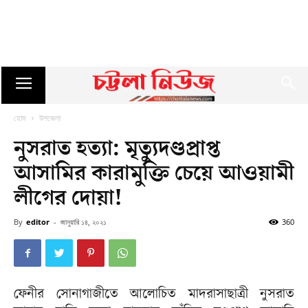
হোম
উপজেলা
নুসরাত হত্যা: মৃত্যুদণ্ডপ্রাপ্ত
আসামির কারামুক্তি চেয়ে আওয়ামী
লীগের দোয়া!
By
editor
-
জানুয়ারি ১৪, ২০২১
360
ফেনীর সোনাগাজীতে আলোচিত মাদরাসাছাত্রী নুসরাত