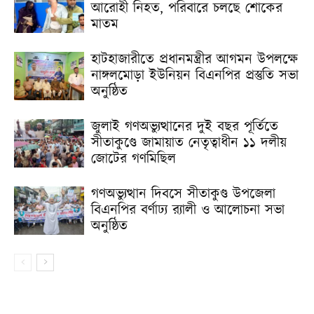
আরোহী নিহত, পরিবারে চলছে শোকের
মাতম
হাটহাজারীতে প্রধানমন্ত্রীর আগমন উপলক্ষে
নাঙ্গলমোড়া ইউনিয়ন বিএনপির প্রস্তুতি সভা
অনুষ্ঠিত
জুলাই গণঅভ্যুত্থানের দুই বছর পূর্তিতে
সীতাকুণ্ডে জামায়াত নেতৃত্বাধীন ১১ দলীয়
জোটের গণমিছিল
গণঅভ্যুত্থান দিবসে সীতাকুণ্ড উপজেলা
বিএনপির বর্ণাঢ্য র‍্যালী ও আলোচনা সভা
অনুষ্ঠিত