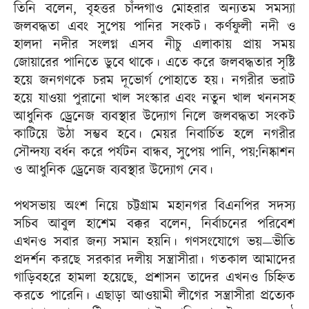
তিনি বলেন, বৃহত্তর চাঁন্দগাও মোহরার অন্যতম সমস্যা
জলবদ্ধতা এবং সুপেয় পানির সংকট। কর্ণফুলী নদী ও
হালদা নদীর সংলগ্ন এসব নীচু এলাকায় প্রায় সময়
জোয়ারের পানিতে ডুবে থাকে। এতে করে জলবদ্ধতার সৃষ্টি
হয়ে জনগণকে চরম দূভোর্গ পোহাতে হয়। নগরীর ভরাট
হয়ে যাওয়া পুরানো খাল সংস্কার এবং নতুন খাল খননসহ
আধুনিক ড্রেনেজ ব্যবস্থার উদ্যোগ নিলে জলবদ্ধতা সংকট
কাটিয়ে উঠা সম্ভব হবে। মেয়র নিবার্চিত হলে নগরীর
সৌন্দয্য বর্ধন করে পর্যটন বান্ধব, সুপেয় পানি, পয়:নিষ্কাশন
ও আধুনিক ড্রেনেজ ব্যবস্থার উদ্যোগ নেব।
পথসভায় অংশ নিয়ে চট্টগ্রাম মহানগর বিএনপির সদস্য
সচিব আবুল হাশেম বক্কর বলেন, নির্বাচনের পরিবেশ
এখনও সবার জন্য সমান হয়নি। গণসংযোগে ভয়—ভীতি
প্রদর্শন করছে সরকার দলীয় সন্ত্রাসীরা। গতকাল আমাদের
গাড়িবহরে হামলা হয়েছে, প্রশাসন তাদের এখনও চিহ্নিত
করতে পারেনি। এছাড়া আওয়ামী লীগের সন্ত্রাসীরা প্রত্যেক