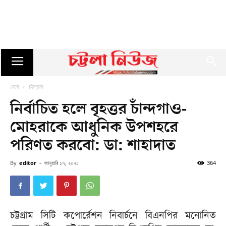
হোম
চট্টগ্রাম
নির্বাচিত হলে বৃহত্তর চাঁন্দগাও-
মোহরাকে আধুনিক উপশহরে
পরিণত করবো: ডা: শাহাদাত
By
editor
-
জানুয়ারি ১৭, ২০২১
364
চট্টগ্রাম সিটি কপোর্রেশন নিবার্চনে বিএনপির মনোনিত