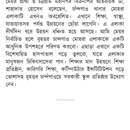
মেয়র প্রার্থী ও চট্টগ্রাম মহানগর বিএনপির আহবায়ক ডা.
শাহাদাত হোসেন বলেছেন, চাঁন্দগাও থানার মোহরা
এলাকাটি এখনও অবহেলিত। এখানে শিক্ষা, স্বাস্থ্য,
যাতায়াতসহ পর্যপ্ত উন্নয়নের ছোঁয়া লাগেনি। এ এলাকা
দীর্ঘদিন ধরে উন্নয়ন বঞ্চিত হয়ে আসছে। আমি মেয়র
নির্বাচিত হলে বৃহত্তর চান্দগাও মোহরা এলাকাকে একটি
আধুনিক উপশহরে পরিণত করবো। এছাড়া এখানে একটি
বিশেষায়িত হাসপাতাল গড়ে তুলবো, যাতে এলাকার
মানুষজন চিকিৎসাসেবা পান। শিক্ষার মান উন্নয়নে শিক্ষা
প্রতিষ্ঠান, কারিগরি শিক্ষা, কম্পিিউটার ইন্সটিটিউশন গড়ে
তোলাসহ বৃহত্তর চান্দঁগাওয়ে সরকারী স্কুল প্রতিষ্ঠার উদ্যোগ
নেব।
Advertisement