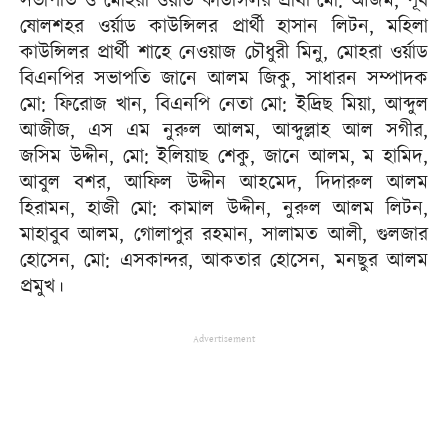
সভাপতি ও মোহরা ওর্য়াড কাউন্সিলর প্রার্থী মো: আজম, পূর্ব
ষোলশহর ওর্য়াড কাউন্সিলর প্রার্থী হাসান লিটন, মহিলা
কাউন্সিলর প্রার্থী শাহে নেওয়াজ চৌধুরী মিনু, মোহরা ওর্য়াড
বিএনপির সভাপতি জানে আলম জিকু, সাধারন সম্পাদক
মো: ফিরোজ খান, বিএনপি নেতা মো: ইদ্রিছ মিয়া, আব্দুল
আজীজ, এস এম নুরুল আলম, আব্দুল্লাহ আল সগীর,
জসিম উদ্দীন, মো: ইলিয়াছ শেকু, জানে আলম, ম হামিদ,
আবুল বশর, আফিল উদ্দীন আহমেদ, দিদারুল আলম
হিরামন, হাজী মো: কামাল উদ্দীন, নুরুল আলম লিটন,
মাহাবুব আলম, গোলাপুর রহমান, সালামত আলী, গুলজার
হোসেন, মো: এসকান্দর, আকতার হোসেন, মনছুর আলম
প্রমুখ।
Advertisement