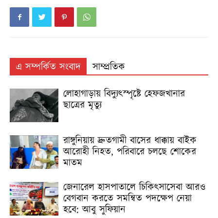
এ সম্পর্কিত সংবাদ
সাম্প্রতিক
লোহাগাড়ায় বিদ্যুৎস্পৃষ্টে হেফজখানার
ছাত্রের মৃত্যু
রাঙ্গুনিয়ায় দ্রুতগামী বাসের ধাক্কায় বাইক
আরোহী নিহত, পরিবারে চলছে শোকের
মাতম
জেনারেল হাসপাতালে চিকিৎসাসেবা আরও
বেগবান করতে সমন্বিত পদক্ষেপ নেয়া
হবে: আবু সুফিয়ান