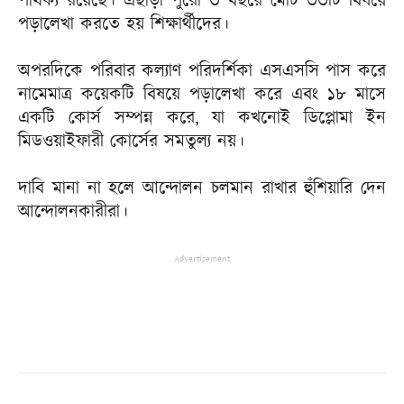
পার্থক্য রয়েছে। এছাড়া পুরো ৩ বছরে মোট ৩৩টি বিষয়ে
পড়ালেখা করতে হয় শিক্ষার্থীদের।
অপরদিকে পরিবার কল্যাণ পরিদর্শিকা এসএসসি পাস করে
নামেমাত্র কয়েকটি বিষয়ে পড়ালেখা করে এবং ১৮ মাসে
একটি কোর্স সম্পন্ন করে, যা কখনোই ডিপ্লোমা ইন
মিডওয়াইফারী কোর্সের সমতুল্য নয়।
দাবি মানা না হলে আন্দোলন চলমান রাখার হুঁশিয়ারি দেন
আন্দোলনকারীরা।
Advertisement