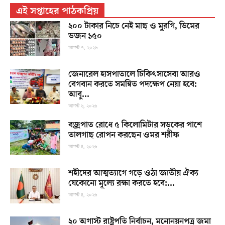
এই সপ্তাহের পাঠকপ্রিয়
২০০ টাকার নিচে নেই মাছ ও মুরগি, ডিমের
ডজন ১৫০
আগস্ট ৭, ২০২৬
জেনারেল হাসপাতালে চিকিৎসাসেবা আরও
বেগবান করতে সমন্বিত পদক্ষেপ নেয়া হবে:
আবু...
আগস্ট ৬, ২০২৬
বজ্রপাত রোধে ৫ কিলোমিটার সড়কের পাশে
তালগাছ রোপন করছেন ওমর শরীফ
আগস্ট ৪, ২০২৬
শহীদের আত্মত্যাগে গড়ে ওঠা জাতীয় ঐক্য
যেকোনো মূল্যে রক্ষা করতে হবে:...
আগস্ট ৪, ২০২৬
২০ অগাস্ট রাষ্ট্রপতি নির্বাচন, মনোনয়নপত্র জমা