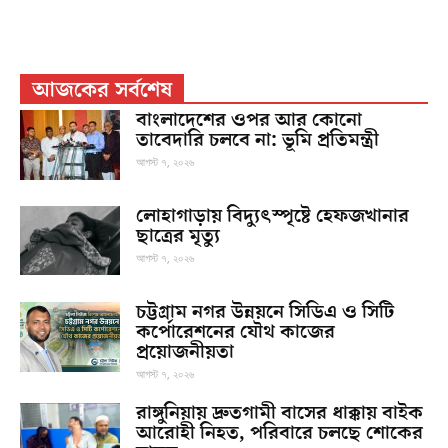
আজকের সর্বশেষ
বাংলাদেশের ওপর আর কোনো
তাবেদারি চলবে না: ভূমি প্রতিমন্ত্রী
আগস্ট ৭, ২০২৬
লোহাগাড়ায় বিদ্যুৎস্পৃষ্টে হেফজখানার
ছাত্রের মৃত্যু
আগস্ট ৭, ২০২৬
চট্টগ্রাম নগর উন্নয়নে সিডিএ ও সিটি
কর্পোরেশনের যৌথ কাজের
প্রয়োজনীয়তা
আগস্ট ৭, ২০২৬
রাঙ্গুনিয়ায় দ্রুতগামী বাসের ধাক্কায় বাইক
আরোহী নিহত, পরিবারে চলছে শোকের