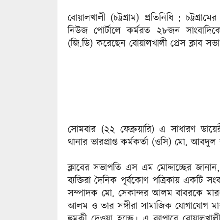
বোয়ালখালী (চট্টগ্রাম) প্রতিনিধি : চট্টগ
নিউজ পোর্টালে কর্মরত ২৮জন সাংবাদিকে
(জি.ডি) করেছেন বোয়ালখালী প্রেস ক্লাব সভ
সোমবার (২২ ফেব্রুয়ারি) এ সাধারণ ডায়ে
থানার ভারপ্রাপ্ত কর্মকর্তা (ওসি) মো. আবদু
ক্লাবের সভাপতি এস এম মোদ্দাচ্ছের জান
ব্যক্তিরা দৈনিক পূর্বকোণ পত্রিকায় একটি স
সম্পাদক মো. সেকান্দর আলম বাবরকে মার
আলম ও তার সঙ্গীরা সামাজিক যোগাযোগ মাধ
হুমকী দেওয়া হচ্ছে। এ ব্যাপারে বোয়ালখালী