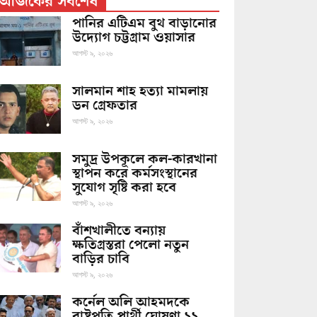
আজকের সর্বশেষ
পানির এটিএম বুথ বাড়ানোর
উদ্যোগ চট্টগ্রাম ওয়াসার
আগস্ট ৯, ২০২৬
সালমান শাহ হত্যা মামলায়
ডন গ্রেফতার
আগস্ট ৯, ২০২৬
সমুদ্র উপকূলে কল-কারখানা
স্থাপন করে কর্মসংস্থানের
সুযোগ সৃষ্টি করা হবে
আগস্ট ৯, ২০২৬
বাঁশখালীতে বন্যায়
ক্ষতিগ্রস্তরা পেলো নতুন
বাড়ির চাবি
আগস্ট ৯, ২০২৬
কর্নেল অলি আহমদকে
রাষ্ট্রপতি প্রার্থী ঘোষণা ১১