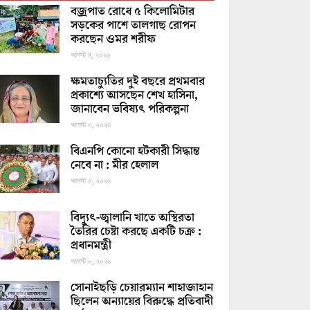
বজ্রপাত রোধে ৫ কিলোমিটার
সড়কের পাশে তালগাছ রোপন
করছেন ওমর শরীফ
আগস্ট ৪, ২০২৬
ক্ষমতাচ্যুতির দুই বছরে প্রথমবার
প্রকাশ্যে আসছেন শেখ হাসিনা,
জানাবেন ভবিষ্যৎ পরিকল্পনা
আগস্ট ৩, ২০২৬
বিএনপি কোনো হটকারী সিদ্ধান্ত
নেবে না : মীর হেলাল
আগস্ট ৫, ২০২৬
বিদ্যুৎ-জ্বালানি খাতে অস্থিরতা
তৈরির চেষ্টা করছে একটি চক্র :
প্রধানমন্ত্রী
আগস্ট ৮, ২০২৬
সোনাইছড়ি চেয়ারম্যান শাহাজাহান
ছিলেন অন্যায়ের বিরুদ্ধে প্রতিবাদী