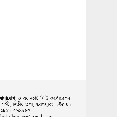
যোগাযোগ:
দেওয়ানহাট সিটি কর্পোরেশন
ার্কেট, দ্বিতীয় তলা, ডবলমুরিং, চট্টগ্রাম।
০১৮১৮-৫৭৪৮৪৫
chottalanews@gmail.com