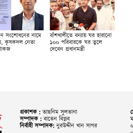
ন্ধন সংশোধনের নামে
বাঁশখালীতে বন্যায় ঘর হারানো
য়, কৃষকদল নেতা
১০০ পরিবারকে ঘর তুলে
শোকজ
দেবেন প্রধানমন্ত্রী
প্রকাশক :
তাছনিম সুলতানা
সম্পাদক :
বাতেন বিপ্লব
ম
নির্বাহী সম্পাদক:
নুরউদ্দীন খান সাগর