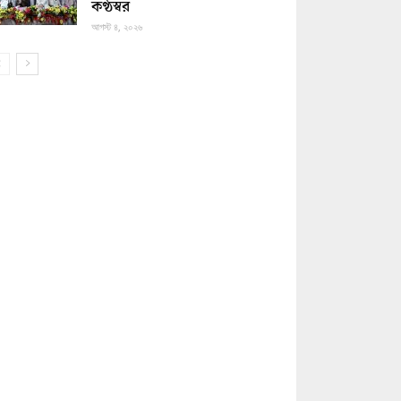
কণ্ঠস্বর
আগস্ট ৪, ২০২৬