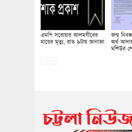
এমপি সরোয়ার আলমগীরের
জন্ম নিব
মায়ের মৃত্যু, রাত ৯টায় জানাজা
অর্থ আদা
মশিউর 