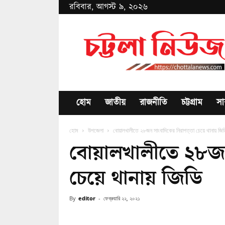
রবিবার, আগস্ট ৯, ২০২৬
Chottala
News
হোম
জাতীয়
রাজনীতি
চট্টগ্রাম
সা
হোম
উপজেলা
বোয়ালখালীতে ২৮জন সাংবাদিকের নিরাপত্তা চেয়ে থানায় জিড
বোয়ালখালীতে ২৮জন 
চেয়ে থানায় জিডি
By
editor
-
ফেব্রুয়ারি ২২, ২০২১