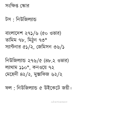
সংক্ষিপ্ত স্কোর
টস : নিউজিল্যান্ড
বাংলাদেশ ২৭১/৬ (৫০ ওভার)
তামিম ৭৮, মিঠুন ৭৩*
স্যান্টনার ৫১/২, জেমিসন ৩৬/১
নিউজিল্যান্ড ২৭৬/৫ (৪৮.২ ওভার)
ল্যাথাম ১১০*, কনওয়ে ৭২
মেহেদী ৪২/২, মুস্তাফিজ ৬২/২
ফল : নিউজিল্যান্ড ৫ উইকেটে জয়ী।
Advertisement