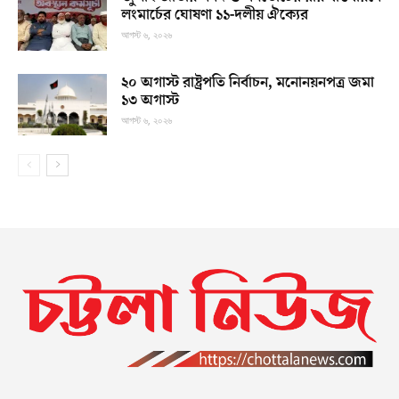
লংমার্চের ঘোষণা ১১-দলীয় ঐক্যের
আগস্ট ৬, ২০২৬
২০ অগাস্ট রাষ্ট্রপতি নির্বাচন, মনোনয়নপত্র জমা
১৩ অগাস্ট
আগস্ট ৬, ২০২৬