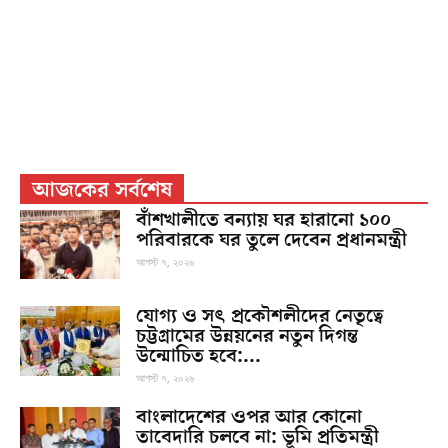
আজকের সর্বশেষ
বাঁশখালীতে বন্যায় ঘর হারানো ১০০
পরিবারকে ঘর তুলে দেবেন প্রধানমন্ত্রী
আগস্ট ৭, ২০২৬
যোগ্য ও সৎ প্রকৌশলীদের নেতৃত্বে
চট্টগ্রামের উন্নয়নের নতুন দিগন্ত
উন্মোচিত হবে:...
আগস্ট ৭, ২০২৬
বাংলাদেশের ওপর আর কোনো
তাবেদারি চলবে না: ভূমি প্রতিমন্ত্রী