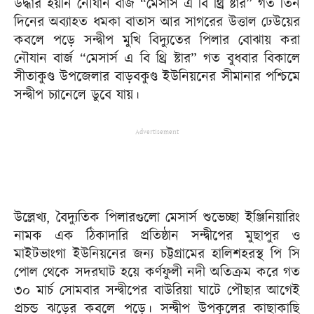
উদ্ধার হয়নি নৌযান বার্জ “মেসার্স এ বি থ্রি ষ্টার” গত তিন
দিনের অব্যাহত ধমকা বাতাস আর সাগরের উত্তাল ঢেউয়ের
কবলে পড়ে সন্দ্বীপ মুখি বিদ্যুতের পিলার বোঝায় করা
নৌযান বার্জ “মেসার্স এ বি থ্রি ষ্টার” গত বুধবার বিকালে
সীতাকুণ্ড উপজেলার বাড়বকুণ্ড ইউনিয়নের সীমানার পশ্চিমে
সন্দ্বীপ চ্যানেলে ডুবে যায়।
Advertisement
উল্লেখ্য, বৈদ্যুতিক পিলারগুলো মেসার্স শুভেচ্ছা ইঞ্জিনিয়ারিং
নামক এক ঠিকাদারি প্রতিষ্ঠান সন্দ্বীপের মুছাপুর ও
মাইটভাংগা ইউনিয়নের জন্য চট্টগ্রামের হালিশহরস্থ পি সি
পোল থেকে সদরঘাট হয়ে কর্ণফুলী নদী অতিক্রম করে গত
৩০ মার্চ সোমবার সন্দ্বীপের বাউরিয়া ঘাটে পৌছার আগেই
প্রচন্ড ঝড়ের কবলে পড়ে। সন্দ্বীপ উপকূলের কাছাকাছি