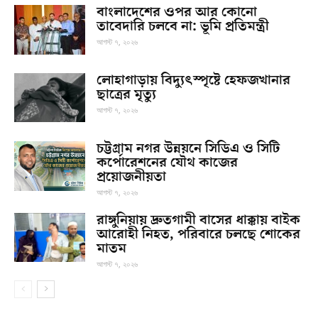
বাংলাদেশের ওপর আর কোনো
তাবেদারি চলবে না: ভূমি প্রতিমন্ত্রী
আগস্ট ৭, ২০২৬
লোহাগাড়ায় বিদ্যুৎস্পৃষ্টে হেফজখানার
ছাত্রের মৃত্যু
আগস্ট ৭, ২০২৬
চট্টগ্রাম নগর উন্নয়নে সিডিএ ও সিটি
কর্পোরেশনের যৌথ কাজের
প্রয়োজনীয়তা
আগস্ট ৭, ২০২৬
রাঙ্গুনিয়ায় দ্রুতগামী বাসের ধাক্কায় বাইক
আরোহী নিহত, পরিবারে চলছে শোকের
মাতম
আগস্ট ৭, ২০২৬