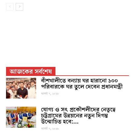
আজকের সর্বশেষ
বাঁশখালীতে বন্যায় ঘর হারানো ১০০
পরিবারকে ঘর তুলে দেবেন প্রধানমন্ত্রী
আগস্ট ৭, ২০২৬
যোগ্য ও সৎ প্রকৌশলীদের নেতৃত্বে
চট্টগ্রামের উন্নয়নের নতুন দিগন্ত
উন্মোচিত হবে:...
আগস্ট ৭, ২০২৬