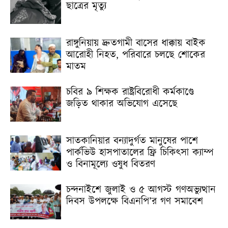
ছাত্রের মৃত্যু
রাঙ্গুনিয়ায় দ্রুতগামী বাসের ধাক্কায় বাইক
আরোহী নিহত, পরিবারে চলছে শোকের
মাতম
চবির ৯ শিক্ষক রাষ্ট্রবিরোধী কর্মকাণ্ডে
জড়িত থাকার অভিযোগ এসেছে
সাতকানিয়ার বন্যাদুর্গত মানুষের পাশে
পার্কভিউ হাসপাতালের ফ্রি চিকিৎসা ক্যাম্প
ও বিনামূল্যে ওষুধ বিতরণ
চন্দনাইশে জুলাই ও ৫ আগস্ট গণঅভ্যুত্থান
দিবস উপলক্ষে বিএনপি’র গণ সমাবেশ