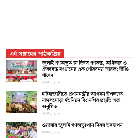
এই সপ্তাহের পাঠকপ্রিয়
জুলাই গণঅভ্যুত্থান দিবস গণতন্ত্র, অধিকার ও
ঐক্যবদ্ধ সংগ্রামের এক গৌরবময় স্মারক: দীপ্তি-
শাহেদ
আগস্ট ৩, ২০২৬
হাটহাজারীতে প্রধানমন্ত্রীর আগমন উপলক্ষে
নাঙ্গলমোড়া ইউনিয়ন বিএনপির প্রস্তুতি সভা
অনুষ্ঠিত
আগস্ট ৫, ২০২৬
ওয়াসায় জুলাই গণঅভ্যুত্থান দিবস উদযাপন
আগস্ট ৫, ২০২৬