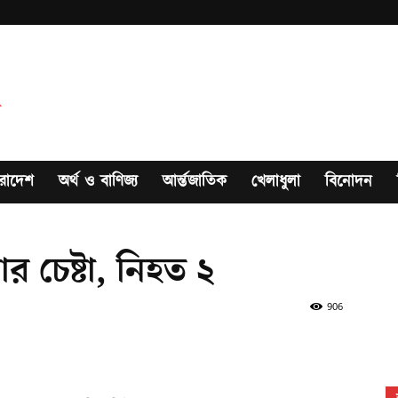
রাদেশ
অর্থ ও বাণিজ্য
আর্ন্তজাতিক
খেলাধুলা
বিনোদন
র চেষ্টা, নিহত ২
906