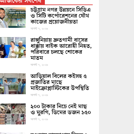
আজকের সর্বশেষ
চট্টগ্রাম নগর উন্নয়নে সিডিএ
ও সিটি কর্পোরেশনের যৌথ
কাজের প্রয়োজনীয়তা
আগস্ট ৭, ২০২৬
রাঙ্গুনিয়ায় দ্রুতগামী বাসের
ধাক্কায় বাইক আরোহী নিহত,
পরিবারে চলছে শোকের
মাতম
আগস্ট ৭, ২০২৬
আড়িয়াল বিলের কইসহ ৫
প্রজাতির মাছে
মাইক্রোপ্লাস্টিকের উপস্থিতি
আগস্ট ৭, ২০২৬
২০০ টাকার নিচে নেই মাছ
ও মুরগি, ডিমের ডজন ১৫০
আগস্ট ৭, ২০২৬