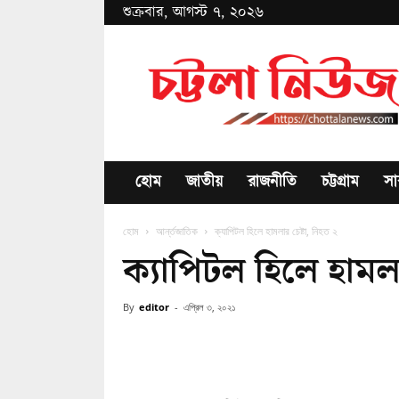
শুক্রবার, আগস্ট ৭, ২০২৬
Chottala
News
হোম
জাতীয়
রাজনীতি
চট্টগ্রাম
সা
হোম
আর্ন্তজাতিক
ক্যাপিটল হিলে হামলার চেষ্টা, নিহত ২
ক্যাপিটল হিলে হামলা
By
editor
-
এপ্রিল ৩, ২০২১