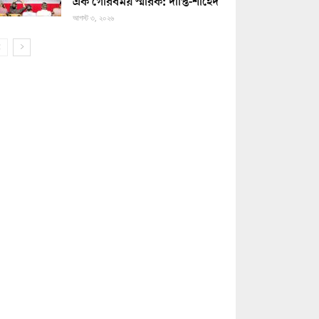
এক গৌরবময় স্মারক: দীপ্তি-শাহেদ
আগস্ট ৩, ২০২৬