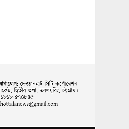
যোগাযোগ:
দেওয়ানহাট সিটি কর্পোরেশন
ার্কেট, দ্বিতীয় তলা, ডবলমুরিং, চট্টগ্রাম।
০১৮১৮-৫৭৪৮৪৫
chottalanews@gmail.com