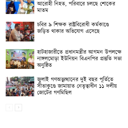
আরোহী নিহত, পরিবারে চলছে শোকের
মাতম
চবির ৯ শিক্ষক রাষ্ট্রবিরোধী কর্মকাণ্ডে
জড়িত থাকার অভিযোগ এসেছে
হাটহাজারীতে প্রধানমন্ত্রীর আগমন উপলক্ষে
নাঙ্গলমোড়া ইউনিয়ন বিএনপির প্রস্তুতি সভা
অনুষ্ঠিত
জুলাই গণঅভ্যুত্থানের দুই বছর পূর্তিতে
সীতাকুণ্ডে জামায়াত নেতৃত্বাধীন ১১ দলীয়
জোটের গণমিছিল