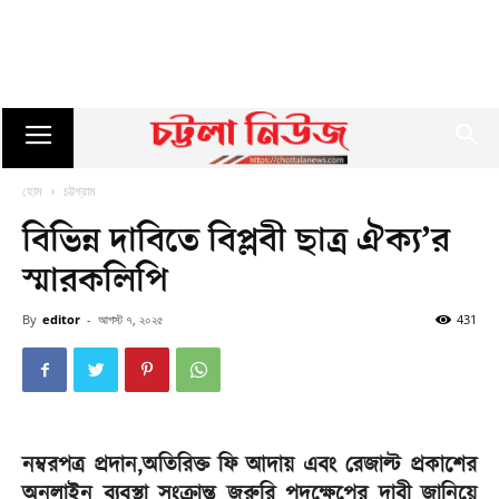
হোম
চট্টগ্রাম
বিভিন্ন দাবিতে বিপ্লবী ছাত্র ঐক্য’র
স্মারকলিপি
By
editor
-
আগস্ট ৭, ২০২৫
431
নম্বরপত্র প্রদান,অতিরিক্ত ফি আদায় এবং রেজাল্ট প্রকাশের
অনলাইন ব্যবস্থা সংক্রান্ত জরুরি পদক্ষেপের দাবী জানিয়ে