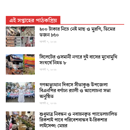
এই সপ্তাহের পাঠকপ্রিয়
২০০ টাকার নিচে নেই মাছ ও মুরগি, ডিমের
ডজন ১৫০
আগস্ট ৭, ২০২৬
সিলেটের ওসমানী নগরে দুই বাসের মুখোমুখি
সংঘর্ষে নিহত ৮
আগস্ট ৭, ২০২৬
গণঅভ্যুত্থান দিবসে সীতাকুণ্ড উপজেলা
বিএনপির বর্ণাঢ্য র‍্যালী ও আলোচনা সভা
অনুষ্ঠিত
আগস্ট ৫, ২০২৬
শুধুমাত্র নিবন্ধন ও নবায়নকৃত প্যাডেলচালিত
রিকশাই পাবে পরিবেশবান্ধব ই-রিকশার
লাইসেন্স: মেয়র