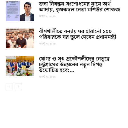
জন্ম নিবন্ধন সংশোধনের নামে অর্থ
আদায়, কৃষকদল নেতা মশিউর শোকজ
আগস্ট ৮, ২০২৬
বাঁশখালীতে বন্যায় ঘর হারানো ১০০
পরিবারকে ঘর তুলে দেবেন প্রধানমন্ত্রী
আগস্ট ৭, ২০২৬
যোগ্য ও সৎ প্রকৌশলীদের নেতৃত্বে
চট্টগ্রামের উন্নয়নের নতুন দিগন্ত
উন্মোচিত হবে:...
আগস্ট ৭, ২০২৬