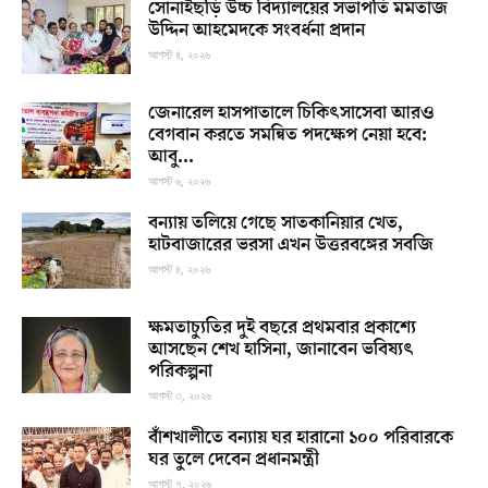
সোনাইছড়ি উচ্চ বিদ্যালয়ের সভাপতি মমতাজ
উদ্দিন আহমেদকে সংবর্ধনা প্রদান
আগস্ট ৪, ২০২৬
জেনারেল হাসপাতালে চিকিৎসাসেবা আরও
বেগবান করতে সমন্বিত পদক্ষেপ নেয়া হবে:
আবু...
আগস্ট ৬, ২০২৬
বন্যায় তলিয়ে গেছে সাতকানিয়ার খেত,
হাটবাজারের ভরসা এখন উত্তরবঙ্গের সবজি
আগস্ট ৪, ২০২৬
ক্ষমতাচ্যুতির দুই বছরে প্রথমবার প্রকাশ্যে
আসছেন শেখ হাসিনা, জানাবেন ভবিষ্যৎ
পরিকল্পনা
আগস্ট ৩, ২০২৬
বাঁশখালীতে বন্যায় ঘর হারানো ১০০ পরিবারকে
ঘর তুলে দেবেন প্রধানমন্ত্রী
আগস্ট ৭, ২০২৬