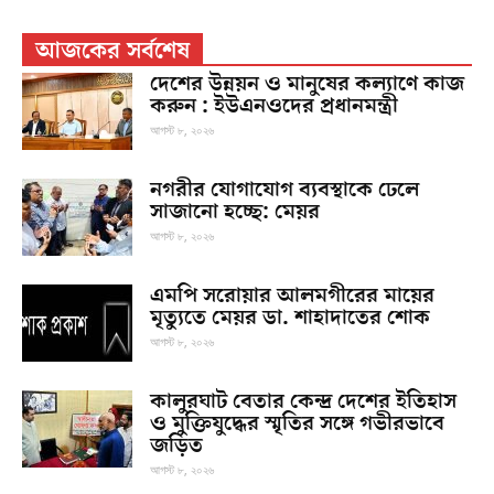
আজকের সর্বশেষ
দেশের উন্নয়ন ও মানুষের কল্যাণে কাজ
করুন : ইউএনওদের প্রধানমন্ত্রী
আগস্ট ৮, ২০২৬
নগরীর যোগাযোগ ব্যবস্থাকে ঢেলে
সাজানো হচ্ছে: মেয়র
আগস্ট ৮, ২০২৬
এমপি সরোয়ার আলমগীরের মায়ের
মৃত্যুতে মেয়র ডা. শাহাদাতের শোক
আগস্ট ৮, ২০২৬
কালুরঘাট বেতার কেন্দ্র দেশের ইতিহাস
ও মুক্তিযুদ্ধের স্মৃতির সঙ্গে গভীরভাবে
জড়িত
আগস্ট ৮, ২০২৬