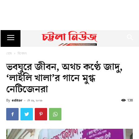
হোম
বিনোদন
ভবঘুরে জীবন, অথচ কণ্ঠে জাদু,
‘লাইলি খালা’র গানে মুগ্ধ
নেটিজেনরা
By
editor
-
মে ২৬, ২০২৬
138