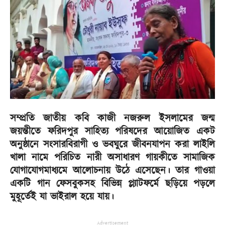
সম্প্রতি জাতীয় কবি কাজী নজরুল ইসলামের জন্ম
জয়ন্তীতে ফরিদপুর সাহিত্য পরিষদের আয়োজিত একট
অনুষ্ঠানে সংসারবিরাগী ও ভবঘুরে জীবনযাপন করা লাইলি
খালা নামে পরিচিত নারী অসাধারণ গায়কীতে সামাজিক
যোগাযোগমাধ্যমে আলোচনায় উঠে এসেছেন। তার গাওয়া
একটি গান ফেসবুকসহ বিভিন্ন প্ল্যাটফর্মে ছড়িয়ে পড়লে
মুহূর্তেই যা ভাইরাল হয়ে যায়।
Advertisement