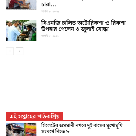
চারা...
আগস্ট ৮, ২০২৬
সিএনজি চালিত অটোরিকশা ও রিকশা
উপহার পেলেন ৩ জুলাই যোদ্ধা
আগস্ট ৮, ২০২৬
এই সপ্তাহের পাঠকপ্রিয়
সিলেটের ওসমানী নগরে দুই বাসের মুখোমুখি
সংঘর্ষে নিহত ৮