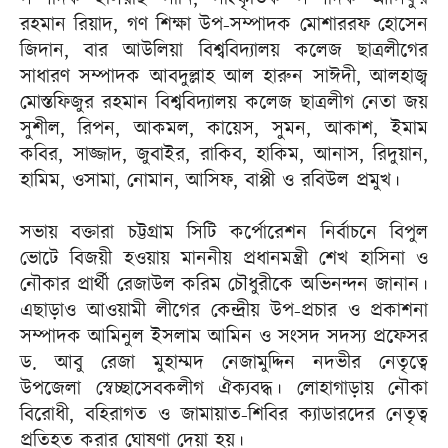
রহমান রিয়াদ, গণ শিক্ষা উপ-সম্পাদক মোশাররফ হোসেন
জিদান, বার আউলিয়া বিশ্ববিদ্যালয় কলেজ ছাত্রলীগের
সাধারণ সম্পাদক আবদুল্লাহ আল হারুন সাঈদী, আলহাজ্ব
মোস্তফিজুর রহমান বিশ্ববিদ্যালয় কলেজ ছাত্রলীগ নেতা জয়
সুশীল, রিপন, আকমল, কায়েস, সুমন, আকাশ, ইমাম
কবির, সাজ্জাদ, জুবাইর, রাকিব, হাকিম, আনাস, রিদুয়ান,
হামিম, ওসামা, নোমান, আসিফ, বাপ্পী ও রবিউল প্রমুখ।
সভায় বক্তারা চট্টগ্রাম সিটি কর্পোরেশন নির্বাচনে বিপুল
ভোটে বিজয়ী হওয়ায় মাননীয় প্রধানমন্ত্রী শেখ হাসিনা ও
নৌকার প্রার্থী রেজাউল করিম চৌধুরীকে অভিনন্দন জানান।
এছাড়াও আওয়ামী লীগের কেন্দ্রীয় উপ-প্রচার ও প্রকাশনা
সম্পাদক আমিনুল ইসলাম আমিন ও সংসদ সদস্য প্রফেসর
ড. আবু রেজা মুহাম্মদ নেজামুদ্দিন নদভীর নেতৃত্বে
উপজেলা স্বেচ্ছাসেবকলীগ ঐক্যবদ্ধ। লোহাগাড়ায় নৌকা
বিরোধী, বহিরাগত ও জামায়াত-শিবির ক্যাডারদের নেতৃত্ব
প্রতিহত করার ঘোষণা দেয়া হয়।