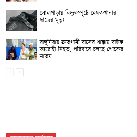
লোহাগাড়ায় বিদ্যুৎস্পৃষ্টে হেফজখানার
ছাত্রের মৃত্যু
রাঙ্গুনিয়ায় দ্রুতগামী বাসের ধাক্কায় বাইক
আরোহী নিহত, পরিবারে চলছে শোকের
মাতম