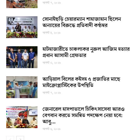
আগস্ট ৭, ২০২৬
সোনাইছড়ি চেয়ারম্যান শাহাজাহান ছিলেন
অন্যায়ের বিরুদ্ধে প্রতিবাদী কণ্ঠস্বর
আগস্ট ৪, ২০২৬
হাটহাজারীতে চাঞ্চল্যকর নুরুল আজিম হত্যার
প্রধান আসামী গ্রেফতার
আগস্ট ৩, ২০২৬
আড়িয়াল বিলের কইসহ ৫ প্রজাতির মাছে
মাইক্রোপ্লাস্টিকের উপস্থিতি
আগস্ট ৭, ২০২৬
জেনারেল হাসপাতালে চিকিৎসাসেবা আরও
বেগবান করতে সমন্বিত পদক্ষেপ নেয়া হবে:
আবু...
আগস্ট ৬, ২০২৬