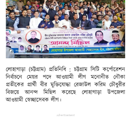
লোহাগাড়া (চট্টগ্রাম) প্রতিনিধি : চট্টগ্রাম সিটি কর্পোরেশন
নির্বাচনে মেয়র পদে আওয়ামী লীগ মনোনীত নৌকা
প্রতীকের প্রার্থী বীর মুক্তিযোদ্ধা রেজাউল করিম চৌধুরীর
বিজয়ে আনন্দ মিছিল করেছে লোহাগাড়া উপজেলা
আওয়ামী স্বেচ্ছাসেবক লীগ।
Advertisement