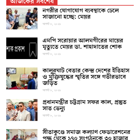
আজকের সর্বশেষ
নগরীর যোগাযোগ ব্যবস্থাকে ঢেলে
সাজানো হচ্ছে: মেয়র
আগস্ট ৮, ২০২৬
এমপি সরোয়ার আলমগীরের মায়ের
মৃত্যুতে মেয়র ডা. শাহাদাতের শোক
আগস্ট ৮, ২০২৬
কালুরঘাট বেতার কেন্দ্র দেশের ইতিহাস
ও মুক্তিযুদ্ধের স্মৃতির সঙ্গে গভীরভাবে
জড়িত
আগস্ট ৮, ২০২৬
প্রধানমন্ত্রীর চট্টগ্রাম সফর কাল, প্রস্তুত
সাত ভেন্যু
আগস্ট ৮, ২০২৬
সীতাকুণ্ডে সমাজ কল্যাণ ফেডারেশনের
পক্ষ থেকে ১৭০ সংগঠনকে ৩০ হাজার