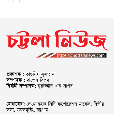
প্রকাশক :
তাছনিম সুলতানা
সম্পাদক :
বাতেন বিপ্লব
নির্বাহী সম্পাদক:
নুরউদ্দীন খান সাগর
যোগাযোগ:
দেওয়ানহাট সিটি কর্পোরেশন মার্কেট, দ্বিতীয়
তলা, ডবলমুরিং, চট্টগ্রাম।