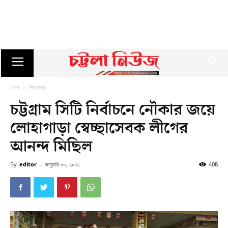
হোম
উপজেলা
চট্টগ্রাম সিটি নির্বাচনে নৌকার জয়ে
লোহাগাড়া স্বেচ্ছাসেবক লীগের
আনন্দ মিছিল
By
editor
-
জানুয়ারি ৩০, ২০২১
408