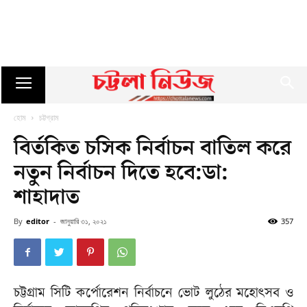
হোম
চট্টগ্রাম
বির্তকিত চসিক নির্বাচন বাতিল করে
নতুন নির্বাচন দিতে হবে:ডা:
শাহাদাত
By
editor
-
জানুয়ারি ৩১, ২০২১
357
চট্টগ্রাম সিটি কর্পোরেশন নির্বাচনে ভোট লুঠের মহোৎসব ও