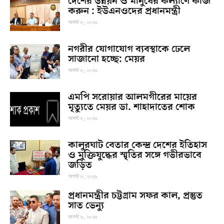
দেশের উন্নয়ন ও মানুষের কল্যাণে কাজ
করুন : ইউএনওদের প্রধানমন্ত্রী
আগস্ট ৮, ২০২৬
নগরীর যোগাযোগ ব্যবস্থাকে ঢেলে
সাজানো হচ্ছে: মেয়র
আগস্ট ৮, ২০২৬
এমপি সরোয়ার আলমগীরের মায়ের
মৃত্যুতে মেয়র ডা. শাহাদাতের শোক
আগস্ট ৮, ২০২৬
কালুরঘাট বেতার কেন্দ্র দেশের ইতিহাস
ও মুক্তিযুদ্ধের স্মৃতির সঙ্গে গভীরভাবে
জড়িত
আগস্ট ৮, ২০২৬
প্রধানমন্ত্রীর চট্টগ্রাম সফর কাল, প্রস্তুত
সাত ভেন্যু
আগস্ট ৮, ২০২৬