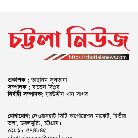
প্রকাশক :
তাছনিম সুলতানা
সম্পাদক :
বাতেন বিপ্লব
নির্বাহী সম্পাদক:
নুরউদ্দীন খান সাগর
যোগাযোগ:
দেওয়ানহাট সিটি কর্পোরেশন মার্কেট, দ্বিতীয়
তলা, ডবলমুরিং, চট্টগ্রাম।
০১৮১৮-৫৭৪৮৪৫
chottalanews@gmail.com