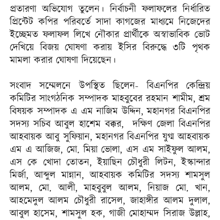
প্রতারণা অভিযোগ তুলেন। নির্বাচনী ফলাফলের নির্ধারিত
প্রিন্টেট কপির পরিবর্তে সাদা কাগজের মাধ্যমে নিজেদের
ইচ্ছেমত ফলাফল লিখে নৌকার প্রার্থীকে অস্বাভাবিক ভোট
দেখিয়ে বিজয় ঘোষণা করায় ইসির বিরুদ্ধে ৩টি পৃথক
মামলা করার ঘোষণা দিয়েছেন।
সংবাদ সম্মেলনে উপস্থিত ছিলেন- বিএনপির কেন্দ্রিয়
কমিটির সাংগঠনিক সম্পাদক মাহবুবের রহমান শামীম, শ্রম
বিষয়ক সম্পাদক এ এম নাজিম উদ্দিন, মহানগর বিএনপির
সদস্য সচিব আবুল হাশেম বক্কর, দক্ষিণ জেলা বিএনপির
আহবায়ক আবু সুফিয়ান, মহানগর বিএনপির যুগ্ম আহবায়ক
এম এ আজিজ, মো. মিয়া ভোলা, এস এম সাইফুল আলম,
এস কে খোদা তোতন, ইয়াছিন চৌধুরী লিটন, ইস্কান্দার
মির্জা, আব্দুল মান্নান, আহবায়ক কমিটির সদস্য শামসুল
আলম, মো. আলী, মাহবুবুল আলম, নিয়াজ মো. খান,
আহমেদুল আলম চৌধুরী রাসেল, জাহাঙ্গীর আলম দুলাল,
আবুল হাসেম, শামসুল হক, গাজী মোহাম্মদ সিরাজ উল্লাহ,