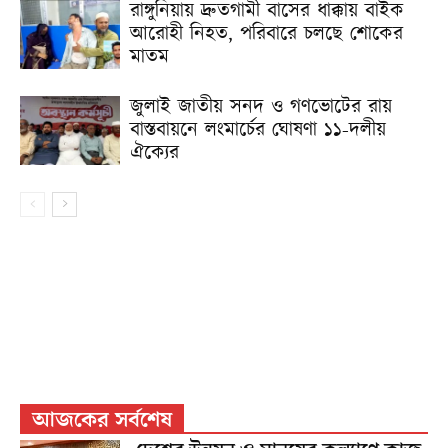
রাঙ্গুনিয়ায় দ্রুতগামী বাসের ধাক্কায় বাইক
আরোহী নিহত, পরিবারে চলছে শোকের
মাতম
জুলাই জাতীয় সনদ ও গণভোটের রায়
বাস্তবায়নে লংমার্চের ঘোষণা ১১-দলীয়
ঐক্যের
আজকের সর্বশেষ